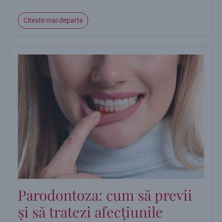
Citeste mai departe
Parodontoza: cum să previi
și să tratezi afecțiunile