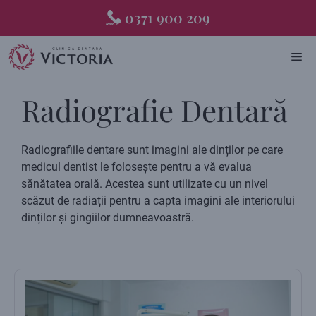
Skip
0371 900 209
to
content
ME
Radiografie Dentară
Radiografiile dentare sunt imagini ale dinților pe care
medicul dentist le folosește pentru a vă evalua
sănătatea orală. Acestea sunt utilizate cu un nivel
scăzut de radiații pentru a capta imagini ale interiorului
dinților și gingiilor dumneavoastră.