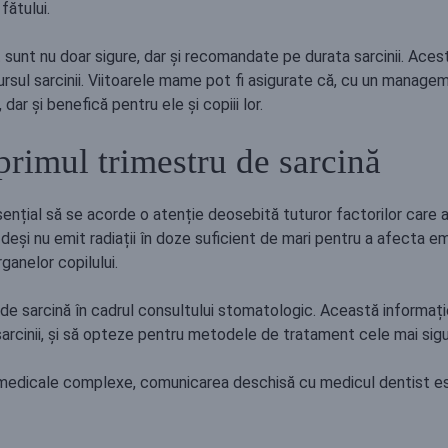
fătului.
t
sunt nu doar sigure, dar și recomandate pe durata sarcinii. Aces
ursul sarcinii. Viitoarele mame pot fi asigurate că, cu un manage
dar și benefică pentru ele și copiii lor.
primul trimestru de sarcină
sențial să se acorde o atenție deosebită tuturor factorilor care a
 deși nu emit radiații în doze suficient de mari pentru a afecta em
ganelor copilului.
e sarcină în cadrul consultului stomatologic. Această informație
sarcinii, și să opteze pentru metodele de tratament cele mai sigu
ilor medicale complexe, comunicarea deschisă cu medicul dentist e