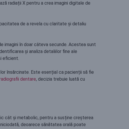
ază radiații X pentru a crea imagini digitale de
pacitatea de a revela cu claritate și detaliu
de imagini în doar câteva secunde. Acestea sunt
dentificarea și analiza detaliilor fine ale
i eficient.
or însărcinate. Este esențial ca pacienții să fie
 radiografii dentare
, decizia trebuie luată cu
ic cât și metabolic, pentru a susține creșterea
ca niciodată, deoarece sănătatea orală poate