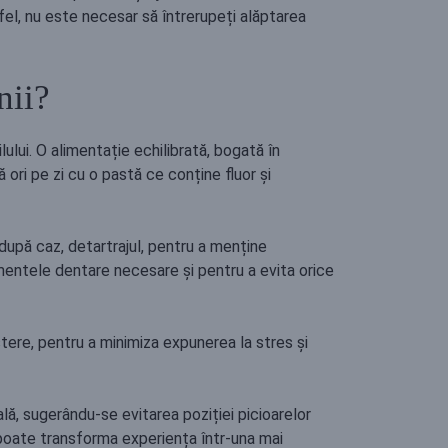
fel, nu este necesar să întrerupeți alăptarea
nii?
ului. O alimentație echilibrată, bogată în
ă ori pe zi cu o pastă ce conține fluor și
 după caz, detartrajul, pentru a menține
amentele dentare necesare și pentru a evita orice
ștere, pentru a minimiza expunerea la stres și
ală, sugerându-se evitarea poziției picioarelor
i poate transforma experiența într-una mai