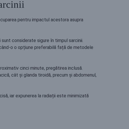
arcinii
preocuparea pentru impactul acestora asupra
 sunt considerate sigure în timpul sarcinii.
făcând-o o opțiune preferabilă față de metodele
proximativ cinci minute, pregătirea inclusă.
ică, cât și glanda tiroidă, precum și abdomenul,
cisă, iar expunerea la radiații este minimizată