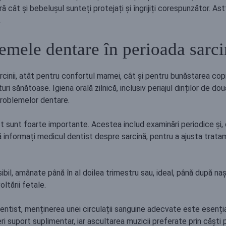
ât și bebelușul sunteți protejați și îngrijiți corespunzător. Ast
.
emele dentare în perioada sarci
inii, atât pentru confortul mamei, cât și pentru bunăstarea copil
ri sănătoase. Igiena orală zilnică, inclusiv periajul dinților de dou
 problemelor dentare.
ist sunt foarte importante. Acestea includ examinări periodice și,
 să informați medicul dentist despre sarcină, pentru a ajusta trat
ibil, amânate până în al doilea trimestru sau, ideal, până după na
ltării fetale.
 dentist, menținerea unei circulații sanguine adecvate este esenți
ri suport suplimentar, iar ascultarea muzicii preferate prin cășt