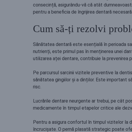
consecință, asigurându-vă că atât dumneavoastră c
pentru a beneficia de îngrijirea dentară necesară
Cum să-ți rezolvi probl
Sănătatea dentară este esențială în perioada sarc
nutrienți, este primul pas în menținerea unei dantu
utilizarea aței dentare, contribuie la prevenirea
Pe parcursul sarcinii vizitele preventive la dent
sănătatea gingiilor și a dinților. Este important
risc.
Lucrările dentare neurgente ar trebui, pe cât pos
medicamente în timpul etapelor critice ale dezvo
Pentru a asigura confortul în timpul vizitelor la
încrucișate. O pernă plasată strategic poate ofe