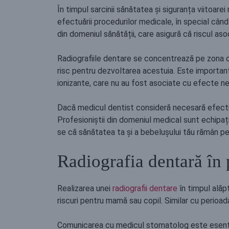
În timpul sarcinii sănătatea și siguranța viitoare
efectuării procedurilor medicale, în special când
din domeniul sănătății, care asigură că riscul asoc
Radiografiile dentare se concentrează pe zona ca
risc pentru dezvoltarea acestuia. Este importan
ionizante, care nu au fost asociate cu efecte nega
Dacă medicul dentist consideră necesară efectuar
Profesioniștii din domeniul medical sunt echipați
se că sănătatea ta și a bebelușului tău rămân pe
Radiografia dentară în 
Realizarea unei
radiografii dentare
în timpul alăp
riscuri pentru mamă sau copil. Similar cu perioada 
Comunicarea cu medicul stomatolog este esențial