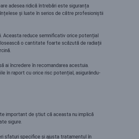
care adesea ridică întrebări este siguranța
nțelese și luate în serios de către profesioniștii
i. Aceasta reduce semnificativ orice potențial
losească o cantitate foarte scăzută de radiații
rcină.
 să ai încredere în recomandarea acestuia.
e în raport cu orice risc potențial, asigurându-
ste important de știut că aceasta nu implică
ate sigure.
 sfaturi specifice și ajusta tratamentul în