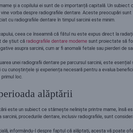
i mame și a copilului ei sunt de o importanță capitală. Un subiect 
 vine vorba despre radiografiile dentare. Aceste preocupări sunt î
iat cu radiografiile dentare în timpul sarcinii este minim.
pului, ceea ce înseamnă că fătul nu este expus direct la radiați
t de știut că
radiografiile dentare moderne
sunt proiectate să fo
tive asupra sarcinii, cum ar fi anomalii fetale sau pierderi de sa
ea unei radiografii dentare pe parcursul sarcinii, este esențial
 cu cunoștințele și experiența necesară pentru a evalua beneficiil
 primul loc.
perioada alăptării
tării este un subiect ce stârnește neliniște printre mame, însă e
sarcinii, procedurile dentare, inclusiv radiografiile, sunt consider
ă, informându-l despre faptul că alăptați, acesta vă poate oferi