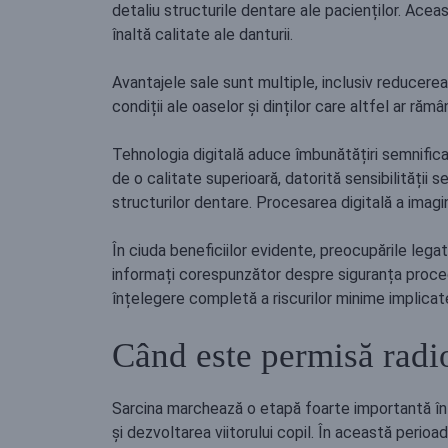
detaliu structurile dentare ale pacienților. Aceas
înaltă calitate ale danturii.
Avantajele sale sunt multiple, inclusiv reducerea 
condiții ale oaselor și dinților care altfel ar ră
Tehnologia digitală aduce îmbunătățiri semnific
de o calitate superioară, datorită sensibilității se
structurilor dentare. Procesarea digitală a imagin
În ciuda beneficiilor evidente, preocupările legat
informați corespunzător despre siguranța procedu
înțelegere completă a riscurilor minime implicate
Când este permisă radio
Sarcina marchează o etapă foarte importantă în v
și dezvoltarea viitorului copil. În această peri