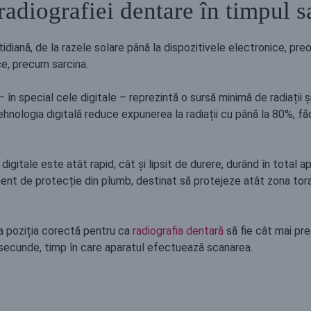
 radiografiei dentare în timpul s
otidiană, de la razele solare până la dispozitivele electronice, 
ce, precum sarcina.
 în special cele digitale – reprezintă o sursă minimă de radiații și
ehnologia digitală reduce expunerea la radiații cu până la 80%, 
igitale este atât rapid, cât și lipsit de durere, durând în total a
nt de protecție din plumb, destinat să protejeze atât zona torac
a poziția corectă pentru ca
radiografia dentară
să fie cât mai pre
secunde, timp în care aparatul efectuează scanarea.