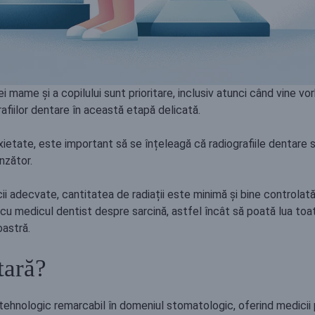
ei mame și a copilului sunt prioritare, inclusiv atunci când vine vor
afiilor dentare în această etapă delicată.
anxietate, este important să se înțeleagă că radiografiile dentare
nzător.
i adecvate, cantitatea de radiații este minimă și bine controlată
cu medicul dentist despre sarcină, astfel încât să poată lua toa
oastră.
tară?
tehnologic remarcabil în domeniul stomatologic, oferind medicii 