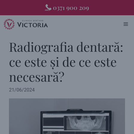
Skip
0371 900 209
to
content
ME
Radiografia dentară:
ce este și de ce este
necesară?
21/06/2024