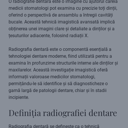
O radiografie dentară este o imagine cu ajutorul căreia
medicii stomatologi pot examina cu precizie toți dinții,
oferind o perspectivă de ansamblu a întregii cavități
bucale. Această tehnică imagistică avansată implică
obținerea unei imagini clare și detaliate a dinților și a
țesuturilor adiacente, folosind radiații X.
Radiografia dentară este o componentă esențială a
tehnologiei dentare moderne, fiind utilizată pentru a
examina în profunzime structurile interne ale dinților și
maxilarelor. Această investigație imagistică oferă
informații valoroase medicilor stomatologi,
permițându-le să identifice și să diagnosticheze o
gamă largă de patologii dentare, chiar și în stadii
incipiente.
Definiția radiografiei dentare
Radiografia dentară se definește ca o tehnică