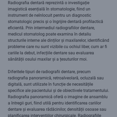
Radiografia dentară reprezintă o investigație
imagistică esențială în stomatologie, fiind un
instrument de neînlocuit pentru un diagnostic
stomatologic precis și o îngrijire dentară profilactică
eficientă. Prin intermediul radiografiilor dentare,
medicul stomatolog poate examina în detaliu
structurile interne ale dinților și maxilarelor, identificând
probleme care nu sunt vizibile cu ochiul liber, cum ar fi
cariile la debut, infecțiile dentare sau evaluarea
sănătății osului maxilar și a țesuturilor moi.
Diferitele tipuri de radiografii dentare, precum
radiografia panoramică, retroalveolară, ocluzală sau
digitală, sunt utilizate în funcție de necesitățile
specifice ale pacientului și de obiectivele tratamentului.
Radiografia panoramică oferă o imagine de ansamblu
a întregii guri, fiind utilă pentru identificarea cariilor
dentare și evaluarea rădăcinilor, densității osoase sau
planificarea intervențiilor chirurgicale. Radiografiile