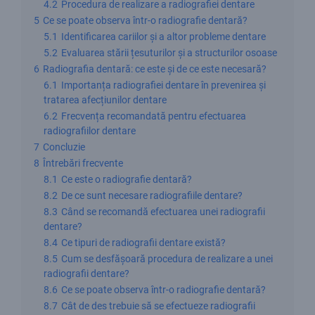
4.2
Procedura de realizare a radiografiei dentare
5
Ce se poate observa într-o radiografie dentară?
5.1
Identificarea cariilor și a altor probleme dentare
5.2
Evaluarea stării țesuturilor și a structurilor osoase
6
Radiografia dentară: ce este și de ce este necesară?
6.1
Importanța radiografiei dentare în prevenirea și
tratarea afecțiunilor dentare
6.2
Frecvența recomandată pentru efectuarea
radiografiilor dentare
7
Concluzie
8
Întrebări frecvente
8.1
Ce este o radiografie dentară?
8.2
De ce sunt necesare radiografiile dentare?
8.3
Când se recomandă efectuarea unei radiografii
dentare?
8.4
Ce tipuri de radiografii dentare există?
8.5
Cum se desfășoară procedura de realizare a unei
radiografii dentare?
8.6
Ce se poate observa într-o radiografie dentară?
8.7
Cât de des trebuie să se efectueze radiografii