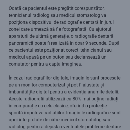
Odată ce pacientul este pregătit corespunzător,
tehnicianul radiolog sau medicul stomatolog va
poziționa dispozitivul de radiografie dentară în jurul
zonei care urmează să fie fotografiată. Cu ajutorul
aparaturii de ultimă generație, o radiografie dentară
panoramică poate fi realizată în doar 9 secunde. După
ce pacientul este poziționat corect, tehnicianul sau
medicul apasă pe un buton sau declanșează un
comutator pentru a capta imaginea.
În cazul radiografiilor digitale, imaginile sunt procesate
pe un monitor computerizat și pot fi ajustate și
îmbunătățite digital pentru a evidenția anumite detalii.
Aceste radiografii utilizează cu 80% mai puține radiații
în comparație cu cele clasice, oferind o protecție
sporită împotriva radiațiilor. Imaginile radiografice sunt
apoi interpretate de către medicul stomatolog sau
radiolog pentru a depista eventualele probleme dentare