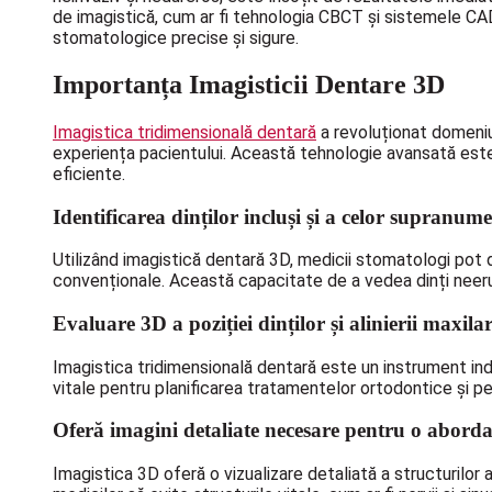
de imagistică, cum ar fi tehnologia CBCT și sistemele CAD/
stomatologice precise și sigure.
Importanța Imagisticii Dentare 3D
Imagistica tridimensională dentară
a revoluționat domeniu
experiența pacientului. Această tehnologie avansată este 
eficiente.
Identificarea dinților incluși și a celor supranume
Utilizând imagistică dentară 3D, medicii stomatologi pot de
convenționale. Această capacitate de a vedea dinți neerupț
Evaluare 3D a poziției dinților și alinierii maxila
Imagistica tridimensională dentară este un instrument indisp
vitale pentru planificarea tratamentelor ortodontice și pe
Oferă imagini detaliate necesare pentru o aborda
Imagistica 3D oferă o vizualizare detaliată a structurilor