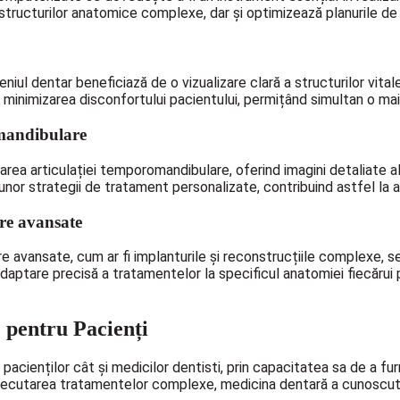
 structurilor anatomice complexe, dar și optimizează planurile de
eniul dentar beneficiază de o vizualizare clară a structurilor vita
tru minimizarea disconfortului pacientului, permițând simultan o ma
omandibulare
ea articulației temporomandibulare, oferind imagini detaliate ale
unor strategii de tratament personalizate, contribuind astfel la 
re avansate
are avansate, cum ar fi implanturile și reconstrucțiile complexe,
ptare precisă a tratamentelor la specificul anatomiei fiecărui pa
 pentru Pacienți
cienților cât și medicilor dentisti, prin capacitatea sa de a furni
executarea tratamentelor complexe, medicina dentară a cunoscut o