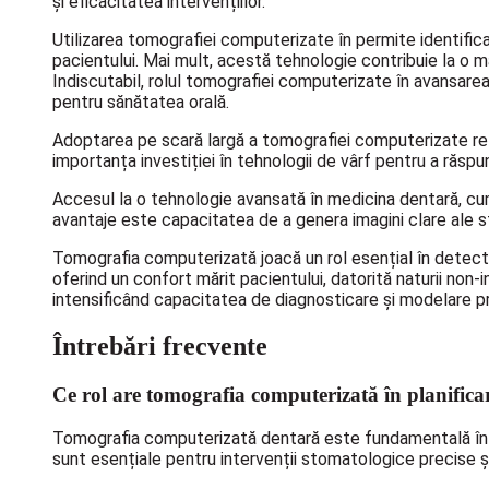
și eficacitatea intervențiilor.
Utilizarea tomografiei computerizate în permite identific
pacientului. Mai mult, acestă tehnologie contribuie la o ma
Indiscutabil, rolul tomografiei computerizate în avansarea
pentru sănătatea orală.
Adoptarea pe scară largă a tomografiei computerizate refle
importanța investiției în tehnologii de vârf pentru a răspu
Accesul la o tehnologie avansată în medicina dentară, cu
avantaje este capacitatea de a genera imagini clare ale st
Tomografia computerizată joacă un rol esențial în detectar
oferind un confort mărit pacientului, datorită naturii non
intensificând capacitatea de diagnosticare și modelare pr
Întrebări frecvente
Ce rol are tomografia computerizată în planific
Tomografia computerizată dentară este fundamentală în pl
sunt esențiale pentru intervenții stomatologice precise și