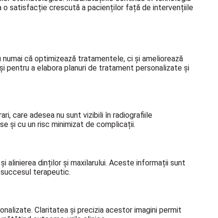
o satisfacție crescută a pacienților față de intervențiile
u numai că optimizează tratamentele, ci și ameliorează
i pentru a elabora planuri de tratament personalizate și
, care adesea nu sunt vizibili în radiografiile
e și cu un risc minimizat de complicații.
 alinierea dinților și maxilarului. Aceste informații sunt
a succesul terapeutic.
nalizate. Claritatea și precizia acestor imagini permit