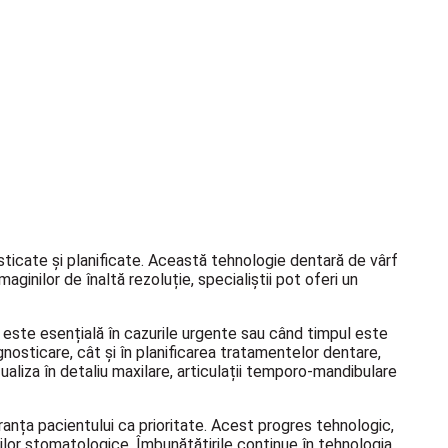
ticate și planificate. Această tehnologie dentară de vârf
ginilor de înaltă rezoluție, specialiștii pot oferi un
 este esențială în cazurile urgente sau când timpul este
agnosticare, cât și în planificarea tratamentelor dentare,
ualiza în detaliu maxilare, articulații temporo-mandibulare
uranța pacientului ca prioritate. Acest progres tehnologic,
iilor stomatologice. Îmbunătățirile continue în tehnologia