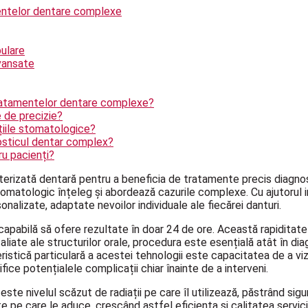
mentelor dentare complexe
bulare
vansate
 tratamentelor dentare complexe?
 de precizie?
țiile stomatologice?
osticul dentar complex?
ru pacienți?
terizată dentară pentru a beneficia de tratamente precis diagnos
omatologic înțeleg și abordează cazurile complexe. Cu ajutorul ima
nalizate, adaptate nevoilor individuale ale fiecărei danturi.
capabilă să ofere rezultate în doar 24 de ore. Această rapiditate
detaliate ale structurilor orale, procedura este esențială atât în di
eristică particulară a acestei tehnologii este capacitatea de a viz
ice potențialele complicații chiar înainte de a interveni.
ste nivelul scăzut de radiații pe care îl utilizează, păstrând sig
te pe care le aduce, crescând astfel eficiența și calitatea servic