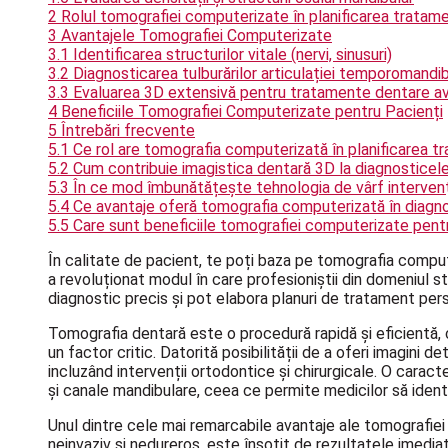
2
Rolul tomografiei computerizate în planificarea trata
3
Avantajele Tomografiei Computerizate
3.1
Identificarea structurilor vitale (nervi, sinusuri)
3.2
Diagnosticarea tulburărilor articulației temporomandi
3.3
Evaluarea 3D extensivă pentru tratamente dentare a
4
Beneficiile Tomografiei Computerizate pentru Pacienți
5
Întrebări frecvente
5.1
Ce rol are tomografia computerizată în planificarea
5.2
Cum contribuie imagistica dentară 3D la diagnosticele
5.3
În ce mod îmbunătățește tehnologia de vârf interven
5.4
Ce avantaje oferă tomografia computerizată în diagn
5.5
Care sunt beneficiile tomografiei computerizate pent
În calitate de pacient, te poți baza pe tomografia compu
a revoluționat modul în care profesioniștii din domeniul st
diagnostic precis și pot elabora planuri de tratament perso
Tomografia dentară este o procedură rapidă și eficientă, 
un factor critic. Datorită posibilității de a oferi imagini 
incluzând intervenții ortodontice și chirurgicale. O caract
și canale mandibulare, ceea ce permite medicilor să identif
Unul dintre cele mai remarcabile avantaje ale tomografiei e
neinvaziv și nedureros, este însoțit de rezultatele imedia