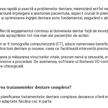
area rapidă și exactă a problemelor dentare, minimizând astfel n
i bună înțelegere a anatomiei pacientului, aspect crucial în plani
 și optimizarea îngrijirii dentare este fundamental, asigurând o a
ctă angajamentul continuu al domeniului dentar față de inovație ș
nde așteptărilor tot mai mari ale pacienților de astăzi.
m ar fi tomografia computerizată (CT), aduce numeroase beneficii
ructurii dentare și osoase, ceea ce facilitează intervenții precis
ea și măsurarea structurilor vitale, precum nervii și sinusurile, 
-invazive a procedurii. De asemenea, software-ul Romexis 3D contr
e-chirurgicală.
area tratamentelor dentare complexe?
anificarea tratamentelor dentare complexe deoarece oferă imagi
 adaptate fiecărui caz în parte.