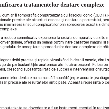
anificarea tratamentelor dentare complexe
 cum ar fi tomografia computerizată cu fascicul conic (CBCT), jo
onale precise ale structurii osoase și dentare a pacientului, permi
ie minimizează riscul complicațiilor prin aprecierea exactă a dime
e complexe.
 a reduce semnificativ expunerea la radiații comparativ cu alte 
onvenționale, oferind un balans optim între calitatea imaginii și 
rea gradului de acceptare a procedurilor dentare complexe de că
gnosticări precise și rapide, vizualizând în detalii oasele, dinții
ție de particularitățile anatomice ale fiecărui pacient. Folosire
or, crescând substantial rata de succes a intervențiilor chirurgi
mentelor dentare nu numai că îmbunătățește acuratețea diagnostic
alizări precise ale rezultatelor anticipate. Aceasta reprezintă o 
e
omputerizate se dovedește a fi un instrument esențial în realiza