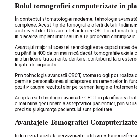
Rolul tomografiei computerizate în pl
În contextul stomatologiei moderne, tehnologia avansată,
complexe. Acest tip de tomografie oferă detalii tridimensi
a intervențiilor. Utilizarea tehnologiei CBCT în stomatolog
în plasarea implanturilor sau în alte proceduri chirurgical
Avantajul major al acestei tehnologii este capacitatea de
cu până la 400 de ori mai mică decât tomografiile axiale c
în planificare tratamente dentare, contribuind la crește
legate de siguranță.
Prin tehnologia avansată CBCT, stomatologii pot realiza dia
permite personalizarea și adaptarea tratamentelor în func
pozitiv asupra rezultatelor pe termen lung ale tratamentel
Adoptarea tehnologiei avansate CBCT în planificarea trata
o mai bună gestionare a așteptărilor pacienților, prin vizu
precizia și siguranța pacientului sunt prioritare.
Avantajele Tomografiei Computerizat
În lumea stomatologiei avansate, utilizarea tomografiei c