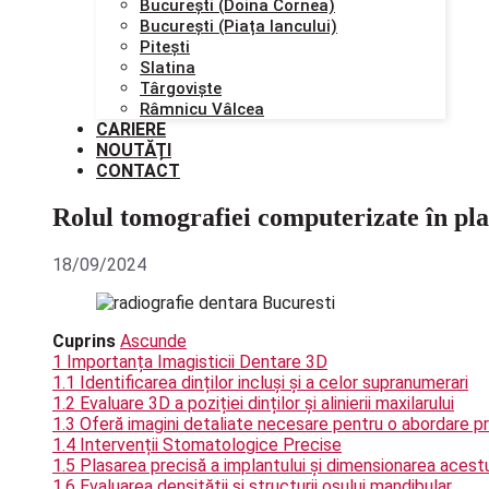
București (Doina Cornea)
București (Piața Iancului)
Pitești
Slatina
Târgoviște
Râmnicu Vâlcea
CARIERE
NOUTĂȚI
CONTACT
Rolul tomografiei computerizate în pl
18/09/2024
Cuprins
Ascunde
1
Importanța Imagisticii Dentare 3D
1.1
Identificarea dinților incluși și a celor supranumerari
1.2
Evaluare 3D a poziției dinților și alinierii maxilarului
1.3
Oferă imagini detaliate necesare pentru o abordare p
1.4
Intervenții Stomatologice Precise
1.5
Plasarea precisă a implantului și dimensionarea acest
1.6
Evaluarea densității și structurii osului mandibular