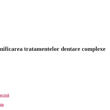
anificarea tratamentelor dentare complexe
recisă
uia