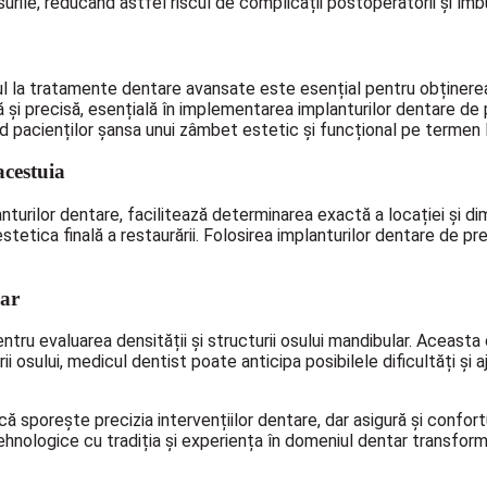
inusurile, reducând astfel riscul de complicații postoperatorii și î
ul la tratamente dentare avansate este esențial pentru obținerea 
ă și precisă, esențială în implementarea implanturilor dentare d
nd pacienților șansa unui zâmbet estetic și funcțional pe termen 
acestuia
nturilor dentare, facilitează determinarea exactă a locației și di
 estetica finală a restaurării. Folosirea implanturilor dentare de 
lar
u evaluarea densității și structurii osului mandibular. Aceasta of
ării osului, medicul dentist poate anticipa posibilele dificultăți ș
porește precizia intervențiilor dentare, dar asigură și confortul
ehnologice cu tradiția și experiența în domeniul dentar transform