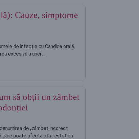
lă): Cauze, simptome
mele de infecție cu Candida orală,
rea excesivă a unei …
um să obții un zâmbet
odonției
 denumirea de „zâmbet incorect
ă care poate afecta atât estetica