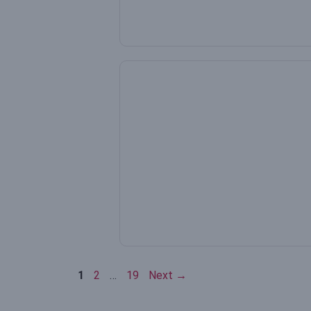
Page
Page
Page
1
2
…
19
Next
→