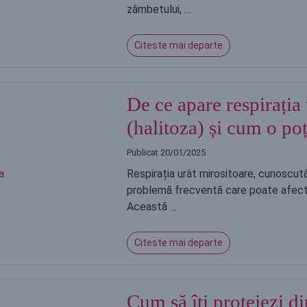
zâmbetului, …
Citeste mai departe
De ce apare respirația
(halitoza) și cum o po
Publicat
20/01/2025
Respirația urât mirositoare, cunoscută 
problemă frecventă care poate afecta
Această …
Citeste mai departe
Cum să îți protejezi di