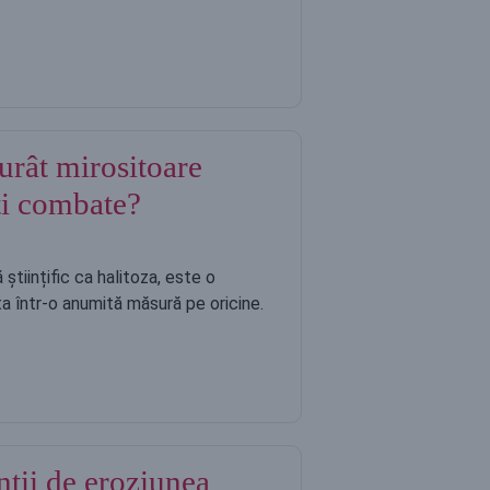
 urât mirositoare
ți combate?
științific ca halitoza, este o
 într-o anumită măsură pe oricine.
nții de eroziunea