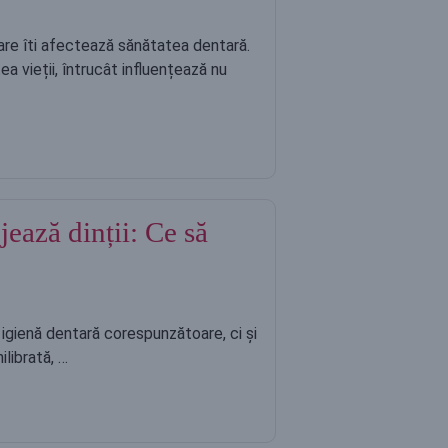
care îti afectează sănătatea dentară.
a vieții, întrucât influențează nu
jează dinții: Ce să
igienă dentară corespunzătoare, ci și
ilibrată, …