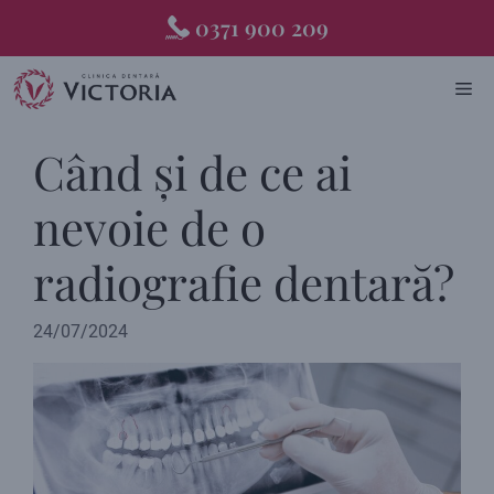
Skip
0371 900 209
to
content
ME
Când și de ce ai
nevoie de o
radiografie dentară?
24/07/2024