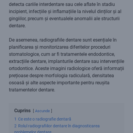
detecta cariile interdentare sau cele aflate în stadiu
incipient, infecțiile și inflamațiile la nivelul dinților și al
gingiilor, precum și eventualele anomalii ale structurii
dentare.
De asemenea, radiografiile dentare sunt esențiale în
planificarea și monitorizarea diferitelor proceduri
stomatologice, cum ar fi tratamentele endodontice,
extracțiile dentare, implanturile dentare sau intervențiile
ortodontice. Aceste imagini radiologice oferă informații
prețioase despre morfologia radiculară, densitatea
osoasă și alte aspecte importante pentru reușita
tratamentelor dentare.
Cuprins
Ascunde
1
Ce este o radiografie dentară
2
Rolul radiografiilor dentare în diagnosticarea
problemelor dentare