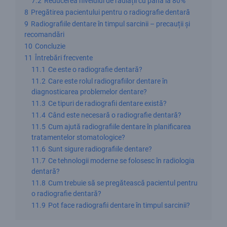
7.2
Reducerea nivelului de radiații cu până la 80%
8
Pregătirea pacientului pentru o radiografie dentară
9
Radiografiile dentare în timpul sarcinii – precauții și
recomandări
10
Concluzie
11
Întrebări frecvente
11.1
Ce este o radiografie dentară?
11.2
Care este rolul radiografiilor dentare în
diagnosticarea problemelor dentare?
11.3
Ce tipuri de radiografii dentare există?
11.4
Când este necesară o radiografie dentară?
11.5
Cum ajută radiografiile dentare în planificarea
tratamentelor stomatologice?
11.6
Sunt sigure radiografiile dentare?
11.7
Ce tehnologii moderne se folosesc în radiologia
dentară?
11.8
Cum trebuie să se pregătească pacientul pentru
o radiografie dentară?
11.9
Pot face radiografii dentare în timpul sarcinii?