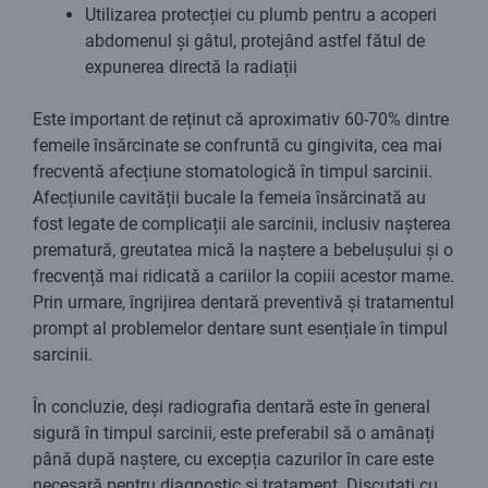
Utilizarea protecției cu plumb pentru a acoperi
abdomenul și gâtul, protejând astfel fătul de
expunerea directă la radiații
Este important de reținut că aproximativ 60-70% dintre
femeile însărcinate se confruntă cu gingivita, cea mai
frecventă afecțiune stomatologică în timpul sarcinii.
Afecțiunile cavității bucale la femeia însărcinată au
fost legate de complicații ale sarcinii, inclusiv nașterea
prematură, greutatea mică la naștere a bebelușului și o
frecvență mai ridicată a cariilor la copiii acestor mame.
Prin urmare, îngrijirea dentară preventivă și tratamentul
prompt al problemelor dentare sunt esențiale în timpul
sarcinii.
În concluzie, deși radiografia dentară este în general
sigură în timpul sarcinii, este preferabil să o amânați
până după naștere, cu excepția cazurilor în care este
necesară pentru diagnostic și tratament. Discutați cu