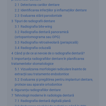
2.1
Detectarea cariilor dentare
2.2
Identificarea infecțiilor și inflamațiilor dentare
2.3
Evaluarea stării parodontale
3
Tipuri de radiografii dentare
3.1
Radiografia bite-wing
3.2
Radiografia dentară panoramică
(ortopantomograma sau OPG)
3.3
Radiografia retroalveolară (periapicală)
3.4
Radiografia ocluzală
4
Când și de ce ai nevoie de o radiografie dentară?
5
Importanța radiografiilor dentare în planificarea
tratamentelor stomatologice
5.1
Vizualizarea morfologiei radiculare înainte de
extracții sau tratamente endodontice
5.2
Evaluarea și pregătirea pentru implanturi dentare,
proteze sau aparate ortodontice
6
Siguranța radiografiilor dentare
7
Tehnologii moderne în radiologia dentară
7.1
Radiografia dentară digitală plană