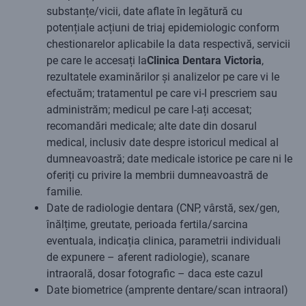
substanțe/vicii, date aflate în legătură cu
potențiale acțiuni de triaj epidemiologic conform
chestionarelor aplicabile la data respectivă, servicii
pe care le accesați la
Clinica Dentara Victoria
,
rezultatele examinărilor și analizelor pe care vi le
efectuăm; tratamentul pe care vi-l prescriem sau
administrăm; medicul pe care l-ați accesat;
recomandări medicale; alte date din dosarul
medical, inclusiv date despre istoricul medical al
dumneavoastră; date medicale istorice pe care ni le
oferiți cu privire la membrii dumneavoastră de
familie.
Date de radiologie dentara (CNP, vârstă, sex/gen,
înălțime, greutate, perioada fertila/sarcina
eventuala, indicația clinica, parametrii individuali
de expunere – aferent radiologie), scanare
intraorală, dosar fotografic – daca este cazul
Date biometrice (amprente dentare/scan intraoral)