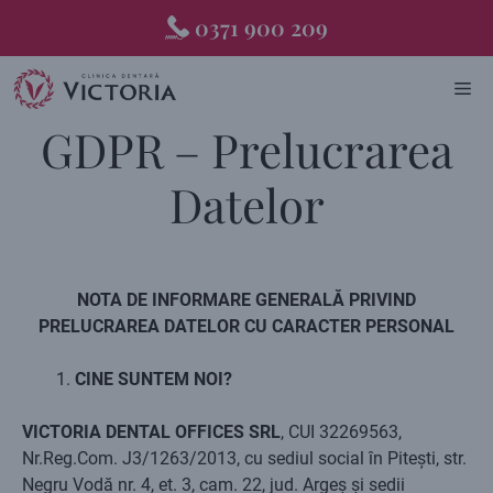
Skip
0371 900 209
to
content
ME
GDPR – Prelucrarea
Datelor
NOTA DE INFORMARE GENERALĂ PRIVIND
PRELUCRAREA
DATELOR CU CARACTER PERSONAL
CINE SUNTEM NOI?
VICTORIA DENTAL OFFICES SRL
, CUI 32269563,
Nr.Reg.Com. J3/1263/2013, cu sediul social în Pitești, str.
Negru Vodă nr. 4, et. 3, cam. 22, jud. Argeș și sedii