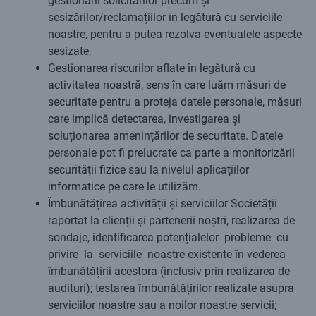
gestionării solicitărilor precum și
sesizărilor/reclamațiilor în legătură cu serviciile
noastre, pentru a putea rezolva eventualele aspecte
sesizate,
Gestionarea riscurilor aflate în legătură cu
activitatea noastră, sens în care luăm măsuri de
securitate pentru a proteja datele personale, măsuri
care implică detectarea, investigarea și
soluționarea amenințărilor de securitate. Datele
personale pot fi prelucrate ca parte a monitorizării
securității fizice sau la nivelul aplicațiilor
informatice pe care le utilizăm.
Îmbunătățirea activității și serviciilor Societății
raportat la clienții și partenerii noștri, realizarea de
sondaje, identificarea potențialelor probleme cu
privire la serviciile noastre existente în vederea
îmbunătățirii acestora (inclusiv prin realizarea de
audituri); testarea îmbunătățirilor realizate asupra
serviciilor noastre sau a noilor noastre servicii;