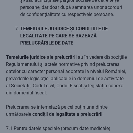
și/sau achiziții ale părților sociale de către terțe
persoane, dar doar după semnarea unor acorduri
de confidențialitate cu respectivele persoane.
TEMEIURILE JURIDICE ȘI CONDIȚIILE DE
LEGALITATE PE CARE SE BAZEAZĂ
PRELUCRĂRILE DE DATE
Temeiurile juridice ale prelucrării
au în vedere dispozițiile
Regulamentului și actele normative privind prelucrarea
datelor cu caracter personal adoptate la nivelul României,
prevederile legislației aplicabile în domeniul de activitate
al Societății, Codul civil, Codul Fiscal și legislația conexă
din domeniul fiscal.
Prelucrarea se întemeiază pe cel puțin una dintre
următoarele
condiții de legalitate a prelucrării
:
7.1 Pentru datele speciale (precum date medicale)