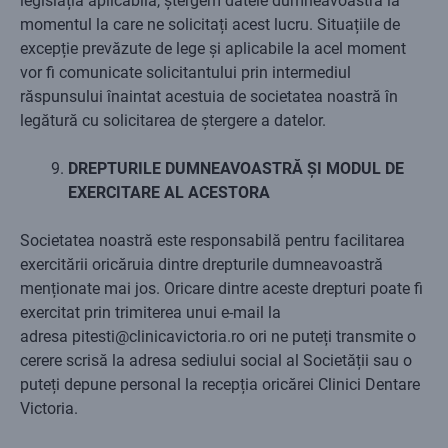
legislația aplicabilă, ștergem datele dumneavoastră la
momentul la care ne solicitați acest lucru. Situațiile de
excepție prevăzute de lege și aplicabile la acel moment
vor fi comunicate solicitantului prin intermediul
răspunsului înaintat acestuia de societatea noastră în
legătură cu solicitarea de ștergere a datelor.
DREPTURILE DUMNEAVOASTRĂ ȘI MODUL DE
EXERCITARE AL ACESTORA
Societatea noastră este responsabilă pentru facilitarea
exercitării oricăruia dintre drepturile dumneavoastră
menționate mai jos. Oricare dintre aceste drepturi poate fi
exercitat prin trimiterea unui e-mail la
adresa pitesti@clinicavictoria.ro ori ne puteți transmite o
cerere scrisă la adresa sediului social al Societății sau o
puteți depune personal la recepția oricărei Clinici Dentare
Victoria.