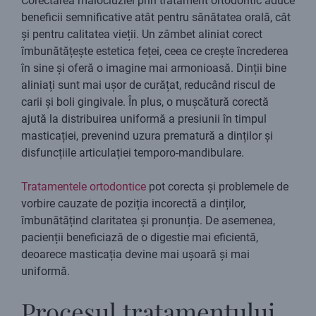
Corectarea malocluziei prin tratament ortodontic aduce
beneficii semnificative atât pentru sănătatea orală, cât
și pentru calitatea vieții. Un zâmbet aliniat corect
îmbunătățește estetica feței, ceea ce crește încrederea
în sine și oferă o imagine mai armonioasă. Dinții bine
aliniați sunt mai ușor de curățat, reducând riscul de
carii și boli gingivale. În plus, o mușcătură corectă
ajută la distribuirea uniformă a presiunii în timpul
masticației, prevenind uzura prematură a dinților și
disfuncțiile articulației temporo-mandibulare.
Tratamentele ortodontice
pot corecta și problemele de
vorbire cauzate de poziția incorectă a dinților,
îmbunătățind claritatea și pronunția. De asemenea,
pacienții beneficiază de o digestie mai eficientă,
deoarece masticația devine mai ușoară și mai
uniformă.
Procesul tratamentului