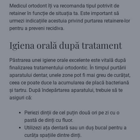
Medicul ortodont îți va recomanda tipul potrivit de
retainer în funcție de situația ta. Este important să
urmezi indicațiile acestuia privind purtarea retainere-lor
pentru a preveni recidiva.
Igiena orală după tratament
Păstrarea unei igiene orale excelente este vitală după
finalizarea tratamentului ortodontic. În timpul purtării
aparatului dentar, unele zone pot fi mai greu de curățat,
ceea ce poate duce la acumularea de placă bacteriană
și tartru. După îndepărtarea aparatului, trebuie să te
asiguri că:
Periezi dinții de cel puțin două ori pe zi cu o
pastă de dinți cu fluor.
Utilizezi ața dentară sau un duș bucal pentru a
curăța spațiile dintre dinți.