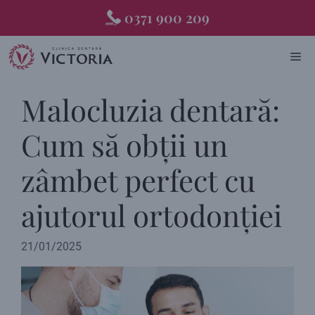
Skip
0371 900 209
to
content
ME
Malocluzia dentară:
Cum să obții un
zâmbet perfect cu
ajutorul ortodonției
21/01/2025