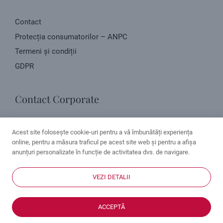
Contact
Protecția consumatorilor – ANPC
Termeni și condiții
GDPR
Contact Corporate
Str. Negru Vodă, nr. 4, Pitești, Argeș
Acest site folosește cookie-uri pentru a vă îmbunătăți experiența
online, pentru a măsura traficul pe acest site web și pentru a afișa
Vezi directia pe harta
anunțuri personalizate în funcție de activitatea dvs. de navigare.
contact@clinicavictoria.ro
VEZI DETALII
© 2026 - Clinica Dentară Victoria. Toate drepturile
ACCEPTĂ
rezervate.