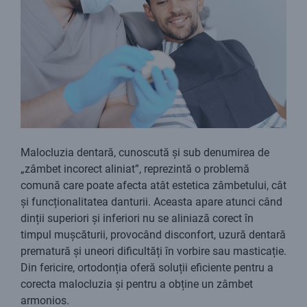
Malocluzia dentară, cunoscută și sub denumirea de
„zâmbet incorect aliniat”, reprezintă o problemă
comună care poate afecta atât estetica zâmbetului, cât
și funcționalitatea danturii. Aceasta apare atunci când
dinții superiori și inferiori nu se aliniază corect în
timpul mușcăturii, provocând disconfort, uzură dentară
prematură și uneori dificultăți în vorbire sau masticație.
Din fericire, ortodonția oferă soluții eficiente pentru a
corecta malocluzia și pentru a obține un zâmbet
armonios.