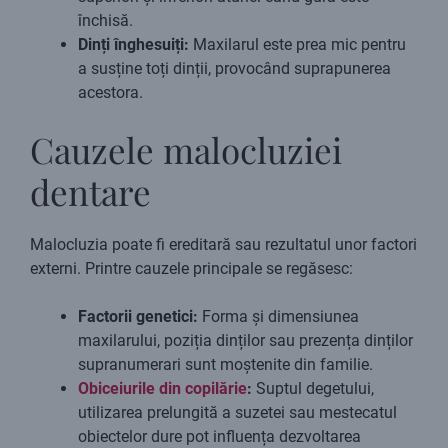
închisă.
Dinți înghesuiți:
Maxilarul este prea mic pentru
a susține toți dinții, provocând suprapunerea
acestora.
Cauzele malocluziei
dentare
Malocluzia poate fi ereditară sau rezultatul unor factori
externi. Printre cauzele principale se regăsesc:
Factorii genetici:
Forma și dimensiunea
maxilarului, poziția dinților sau prezența dinților
supranumerari sunt moștenite din familie.
Obiceiurile din copilărie
:
Suptul degetului,
utilizarea prelungită a suzetei sau mestecatul
obiectelor dure pot influența dezvoltarea