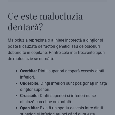
Ce este malocluzia
dentară?
Malocluzia reprezintă o aliniere incorectă a dinților și
poate fi cauzată de factori genetici sau de obiceiuri
dobândite în copilărie. Printre cele mai frecvente tipuri
de malocluzie se numără:
Overbite:
Dinții superiori acoperă excesiv dinții
inferiori.
Underbite:
Dinții inferiori sunt poziționați în fața
dinților superiori.
Crossbite:
Dinții superiori și inferiori nu se
aliniază corect pe orizontală.
Open bite:
Există un spațiu deschis între dinții
superiori și inferiori atunci când gura este