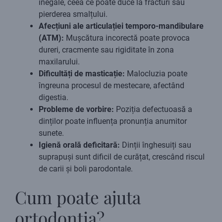
inegale, ceea ce poate duce la fracturi sau
pierderea smalțului.
Afecțiuni ale articulației temporo-mandibulare
(ATM):
Mușcătura incorectă poate provoca
dureri, cracmente sau rigiditate în zona
maxilarului.
Dificultăți de masticație:
Malocluzia poate
îngreuna procesul de mestecare, afectând
digestia.
Probleme de vorbire:
Poziția defectuoasă a
dinților poate influența pronunția anumitor
sunete.
Igienă orală deficitară:
Dinții înghesuiți sau
suprapuși sunt dificil de curățat, crescând riscul
de carii și boli parodontale.
Cum poate ajuta
ortodonția?