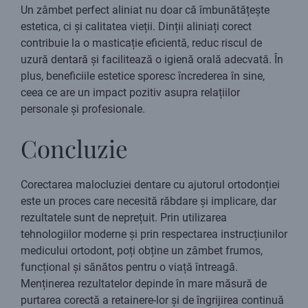
Un zâmbet perfect aliniat nu doar că îmbunătățește
estetica, ci și calitatea vieții. Dinții aliniați corect
contribuie la o masticație eficientă, reduc riscul de
uzură dentară și facilitează o igienă orală adecvată. În
plus, beneficiile estetice sporesc încrederea în sine,
ceea ce are un impact pozitiv asupra relațiilor
personale și profesionale.
Concluzie
Corectarea malocluziei dentare cu ajutorul ortodonției
este un proces care necesită răbdare și implicare, dar
rezultatele sunt de neprețuit. Prin utilizarea
tehnologiilor moderne și prin respectarea instrucțiunilor
medicului ortodont, poți obține un zâmbet frumos,
funcțional și sănătos pentru o viață întreagă.
Menținerea rezultatelor depinde în mare măsură de
purtarea corectă a retainere-lor și de îngrijirea continuă