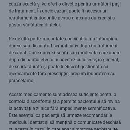
cauza exactă și va oferi o direcție pentru următorii pași
de tratament. În unele cazuri, poate fi necesar un
retratament endodontic pentru a atenua durerea și a
păstra sănătatea dintelui.
Pe de altă parte, majoritatea pacienților nu întâmpină
durere sau disconfort semnificativ după un tratament
de canal. Orice durere ușoară sau moderată care apare
după dispariția efectului anestezicului este, în general,
de scurtă durată și poate fi eficient gestionată cu
medicamente fără prescripție, precum ibuprofen sau
paracetamol.
Aceste medicamente sunt adesea suficiente pentru a
controla disconfortul și a permite pacientului să revină
la activitățile zilnice fără impedimente semnificative.
Este esențial ca pacienții să urmeze recomandările
medicului dentist și să mențină o comunicare deschisă
cu acesta în cazul în care apar simptome neobișnuite