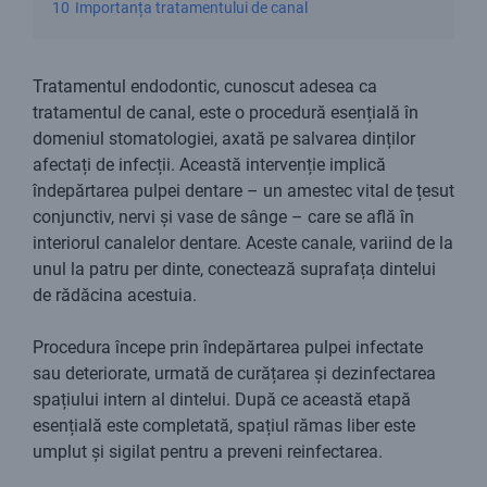
10
Importanța tratamentului de canal
Tratamentul endodontic, cunoscut adesea ca
tratamentul de canal, este o procedură esențială în
domeniul stomatologiei, axată pe salvarea dinților
afectați de infecții. Această intervenție implică
îndepărtarea pulpei dentare – un amestec vital de țesut
conjunctiv, nervi și vase de sânge – care se află în
interiorul canalelor dentare. Aceste canale, variind de la
unul la patru per dinte, conectează suprafața dintelui
de rădăcina acestuia.
Procedura începe prin îndepărtarea pulpei infectate
sau deteriorate, urmată de curățarea și dezinfectarea
spațiului intern al dintelui. După ce această etapă
esențială este completată, spațiul rămas liber este
umplut și sigilat pentru a preveni reinfectarea.