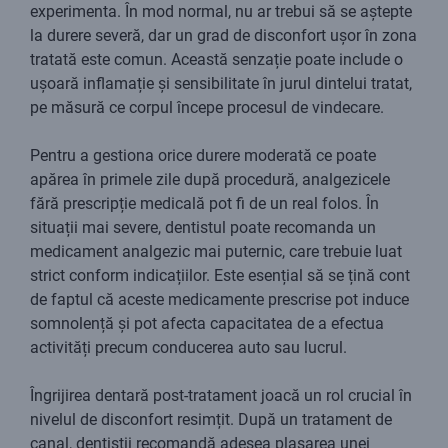
experimenta. În mod normal, nu ar trebui să se aștepte
la durere severă, dar un grad de disconfort ușor în zona
tratată este comun. Această senzație poate include o
ușoară inflamație și sensibilitate în jurul dintelui tratat,
pe măsură ce corpul începe procesul de vindecare.
Pentru a gestiona orice durere moderată ce poate
apărea în primele zile după procedură, analgezicele
fără prescripție medicală pot fi de un real folos. În
situații mai severe, dentistul poate recomanda un
medicament analgezic mai puternic, care trebuie luat
strict conform indicațiilor. Este esențial să se țină cont
de faptul că aceste medicamente prescrise pot induce
somnolență și pot afecta capacitatea de a efectua
activități precum conducerea auto sau lucrul.
Îngrijirea dentară post-tratament joacă un rol crucial în
nivelul de disconfort resimțit. După un tratament de
canal, dentiștii recomandă adesea plasarea unei