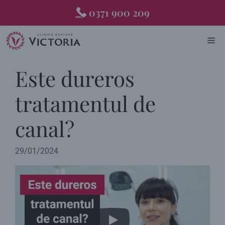
Skip
0371 900 209
to
content
ME
Este dureros
tratamentul de
canal?
29/01/2024