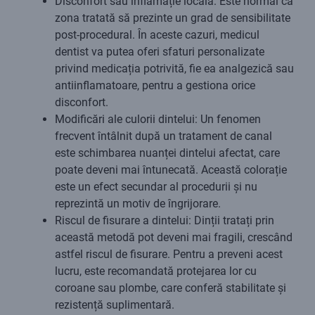
Disconfort sau inflamație locală: Este normal ca
zona tratată să prezinte un grad de sensibilitate
post-procedural. În aceste cazuri, medicul
dentist va putea oferi sfaturi personalizate
privind medicația potrivită, fie ea analgezică sau
antiinflamatoare, pentru a gestiona orice
disconfort.
Modificări ale culorii dintelui: Un fenomen
frecvent întâlnit după un tratament de canal
este schimbarea nuanței dintelui afectat, care
poate deveni mai întunecată. Această colorație
este un efect secundar al procedurii și nu
reprezintă un motiv de îngrijorare.
Riscul de fisurare a dintelui: Dinții tratați prin
această metodă pot deveni mai fragili, crescând
astfel riscul de fisurare. Pentru a preveni acest
lucru, este recomandată protejarea lor cu
coroane sau plombe, care conferă stabilitate și
rezistență suplimentară.