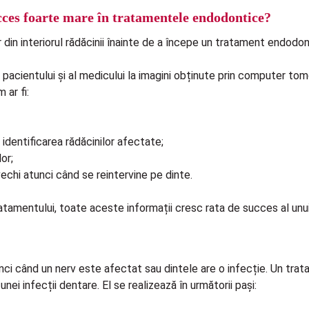
ucces foarte mare în tratamentele endodontice?
din interiorul rădăcinii înainte de a începe un tratament endodon
ul pacientului și al medicului la imagini obținute prin computer t
ar fi:
și identificarea rădăcinilor afectate;
lor;
chi atunci când se reintervine pe dinte.
 tratamentului, toate aceste informații cresc rata de succes al 
i când un nerv este afectat sau dintele are o infecție. Un trat
ei infecții dentare. El se realizează în următorii pași: