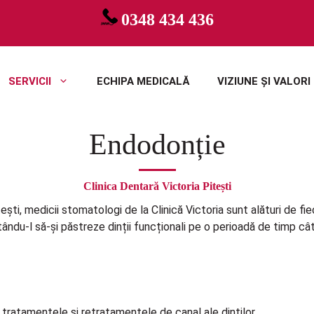
0348 434 436
SERVICII
ECHIPA MEDICALĂ
VIZIUNE ȘI VALORI
Endodonție
Clinica Dentară Victoria Pitești
tești, medicii stomatologi de la Clinică Victoria sunt alături de fi
ându-l să-și păstreze dinții funcționali pe o perioadă de timp câ
tratamentele și retratamentele de canal ale dinților.