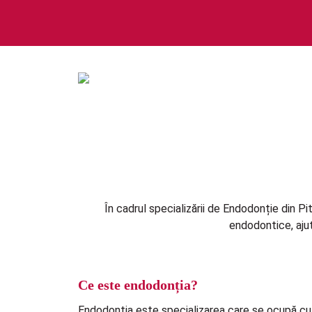
Skip
to
content
În cadrul specializării de Endodonție din Pi
endodontice, ajut
Ce este endodonția?
Endodonția este specializarea care se ocupă cu 