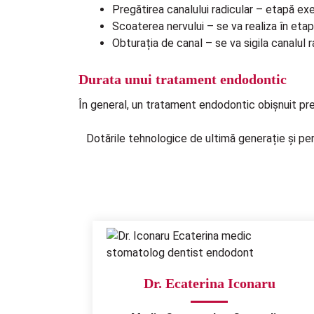
Pregătirea canalului radicular – etapă ex
Scoaterea nervului – se va realiza în etape
Obturația de canal – se va sigila canalul
Durata unui tratament endodontic
În general, un tratament endodontic obișnuit pr
Dotările tehnologice de ultimă generație și per
Dr. Ecaterina Iconaru