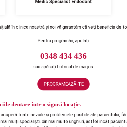
Medic Specialist Endodont
țială în clinica noastră și noi vă garantăm că veți beneficia de 
Pentru programări, apelați:
0348 434 436
sau apăsați butonul de mai jos:
PROGRAMEAZĂ-TE
iile dentare într-o sigură locație.
acoperă toate nevoile și problemele posibile ale pacientului, fără
mai mulți specialiști, din mai multe unghiuri, astfel încât pacient