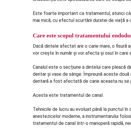
Este foarte important ca tratamentul, atunci cân
mai mică, cu efectul scurtării duratei de viață a d
Care este scopul tratamentului endodon
Dacă dintele afectat are o carie mare, o fisură a
vor crește în număr și vor afecta și osul în care
Canalul este o secțiune a dintelui care pleacă din
dentar și vase de sânge. Împreună aceste două e
dentară a fost afectată de carie aceasta nu se 
Acesta este tratamentul de canal.
Tehnicile de lucru au evoluat până la punctul în
anestezicelor moderne, a instrumentarului folosit
tratamentul de canal într-o manoperă rapidă, ned