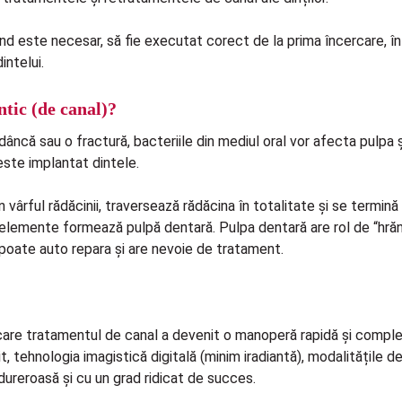
d este necesar, să fie executat corect de la prima încercare, în
intelui.
tic (de canal)?
dâncă sau o fractură, bacteriile din mediul oral vor afecta pulpa ș
 este implantat dintele.
 vârful rădăcinii, traversează rădăcina în totalitate și se termină
lemente formează pulpă dentară. Pulpa dentară are rol de “hrăni
poate auto repara și are nevoie de tratament.
 care tratamentul de canal a devenit o manoperă rapidă și complet
, tehnologia imagistică digitală (minim iradiantă), modalitățile d
ureroasă și cu un grad ridicat de succes.