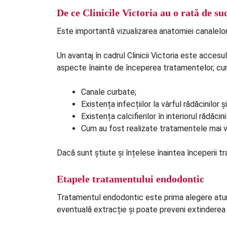
De ce Clinicile Victoria au o rată de s
Este importantă vizualizarea anatomiei canalelor 
Un avantaj în cadrul Clinicii Victoria este acces
aspecte înainte de începerea tratamentelor, cum 
Canale curbate;
Existența infecțiilor la vârful rădăcinilor 
Existența calcifierilor în interiorul rădăcini
Cum au fost realizate tratamentele mai ve
Dacă sunt știute și înțelese înaintea începerii
Etapele tratamentului endodontic
Tratamentul endodontic este prima alegere atunc
eventuală extracție și poate preveni extinderea un