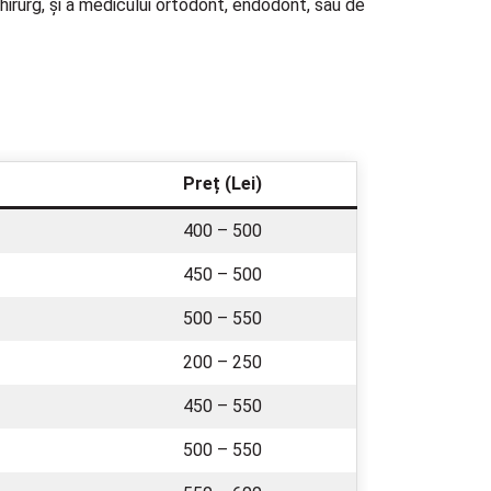
chirurg, și a medicului ortodont, endodont, sau de
Pre
ț
(Lei)
400 – 500
450 – 500
500 – 550
200 – 250
450 – 550
500 – 550