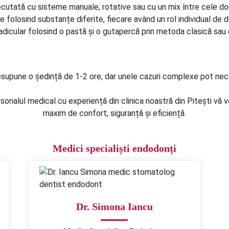
ecutată cu sisteme manuale, rotative sau cu un mix între cele do
 folosind substanțe diferite, fiecare având un rol individual de de
 radicular folosind o pastă și o gutapercă prin metoda clasică sau
esupune o ședință de 1-2 ore, dar unele cazuri complexe pot nece
sonalul medical cu experiență din clinica noastră din Pitești vă
maxim de confort, siguranță și eficiență.
Medici specialiști endodonți
Dr. Simona Iancu