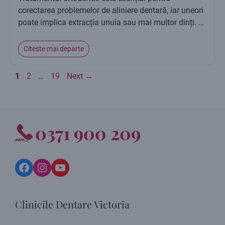
corectarea problemelor de aliniere dentară, iar uneori
poate implica extracția unuia sau mai multor dinți. …
Citeste mai departe
Page
Page
Page
1
2
…
19
Next
→
0371 900 209
Facebook
Instagram
YouTube
Clinicile Dentare Victoria