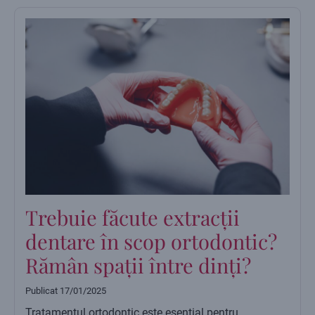
Trebuie făcute extracții
dentare în scop ortodontic?
Rămân spații între dinți?
Publicat
17/01/2025
Tratamentul ortodontic este esențial pentru