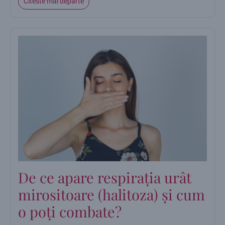
Citeste mai departe
De ce apare respirația urât
mirositoare (halitoza) și cum
o poți combate?