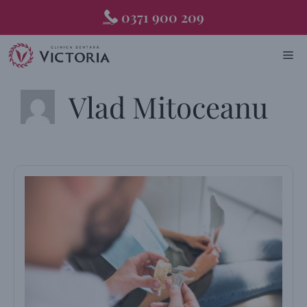
Skip
0371 900 209
to
content
ME
Vlad Mitoceanu