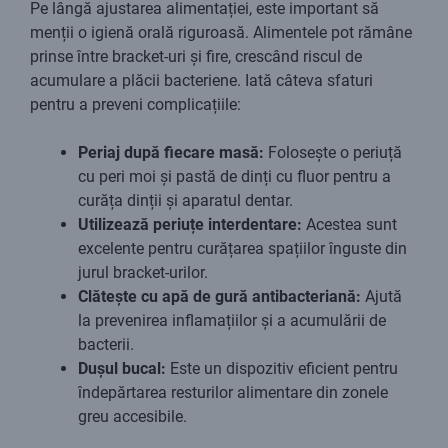
Pe lângă ajustarea alimentației, este important să
menții o igienă orală riguroasă. Alimentele pot rămâne
prinse între bracket-uri și fire, crescând riscul de
acumulare a plăcii bacteriene. Iată câteva sfaturi
pentru a preveni complicațiile:
Periaj după fiecare masă:
Folosește o periuță
cu peri moi și pastă de dinți cu fluor pentru a
curăța dinții și aparatul dentar.
Utilizează periuțe interdentare:
Acestea sunt
excelente pentru curățarea spațiilor înguste din
jurul bracket-urilor.
Clătește cu apă de gură antibacteriană:
Ajută
la prevenirea inflamațiilor și a acumulării de
bacterii.
Dușul bucal:
Este un dispozitiv eficient pentru
îndepărtarea resturilor alimentare din zonele
greu accesibile.