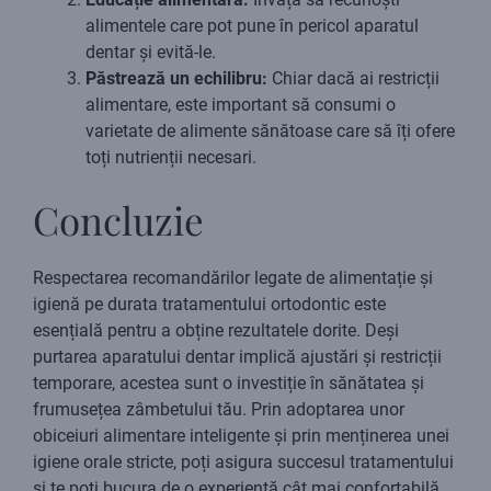
alimentele care pot pune în pericol aparatul
dentar și evită-le.
Păstrează un echilibru:
Chiar dacă ai restricții
alimentare, este important să consumi o
varietate de alimente sănătoase care să îți ofere
toți nutrienții necesari.
Concluzie
Respectarea recomandărilor legate de alimentație și
igienă pe durata tratamentului ortodontic este
esențială pentru a obține rezultatele dorite. Deși
purtarea aparatului dentar implică ajustări și restricții
temporare, acestea sunt o investiție în sănătatea și
frumusețea zâmbetului tău. Prin adoptarea unor
obiceiuri alimentare inteligente și prin menținerea unei
igiene orale stricte, poți asigura succesul tratamentului
și te poți bucura de o experiență cât mai confortabilă.