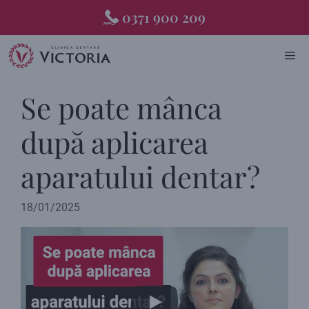
Skip
0371 900 209
to
content
ME
Se poate mânca
după aplicarea
aparatului dentar?
18/01/2025