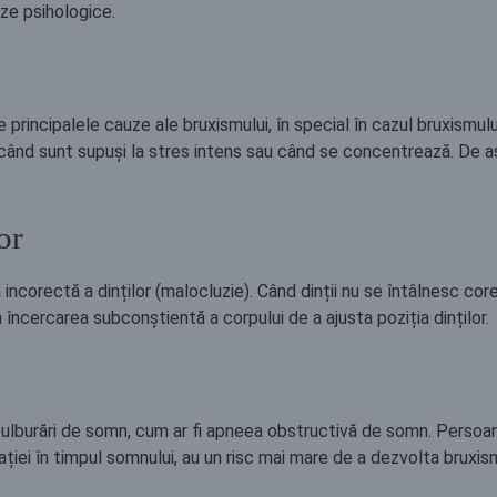
uze psihologice.
principalele cauze ale bruxismului, în special în cazul bruxismulu
i când sunt supuși la stres intens sau când se concentrează. De a
or
ncorectă a dinților (malocluzie). Când dinții nu se întâlnesc corec
 încercarea subconștientă a corpului de a ajusta poziția dinților.
tulburări de somn, cum ar fi apneea obstructivă de somn. Persoa
rației în timpul somnului, au un risc mai mare de a dezvolta bruxis