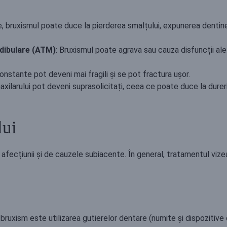
ve, bruxismul poate duce la pierderea smalțului, expunerea dentin
dibulare (ATM)
: Bruxismul poate agrava sau cauza disfuncții ale
 constante pot deveni mai fragili și se pot fractura ușor.
axilarului pot deveni suprasolicitați, ceea ce poate duce la dure
lui
afecțiunii și de cauzele subiacente. În general, tratamentul viz
ruxism este utilizarea gutierelor dentare (numite și dispozitive