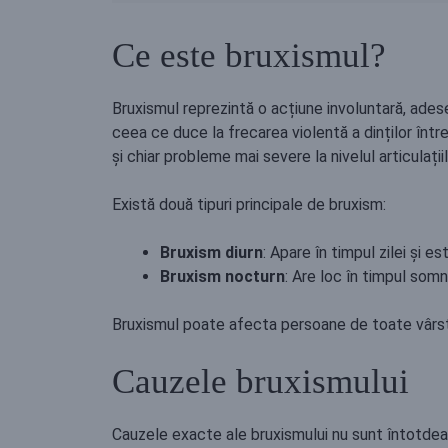
Ce este bruxismul?
Bruxismul reprezintă o acțiune involuntară, adesea
ceea ce duce la frecarea violentă a dinților într
și chiar probleme mai severe la nivelul articula
Există două tipuri principale de bruxism:
Bruxism diurn
: Apare în timpul zilei și 
Bruxism nocturn
: Are loc în timpul som
Bruxismul poate afecta persoane de toate vârstele,
Cauzele bruxismului
Cauzele exacte ale bruxismului nu sunt întotdeaun