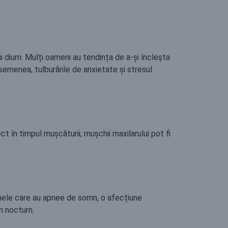
i diurn. Mulți oameni au tendința de a-și încleșta
semenea, tulburările de anxietate și stresul
t în timpul mușcăturii, mușchii maxilarului pot fi
nele care au apnee de somn, o afecțiune
m nocturn.