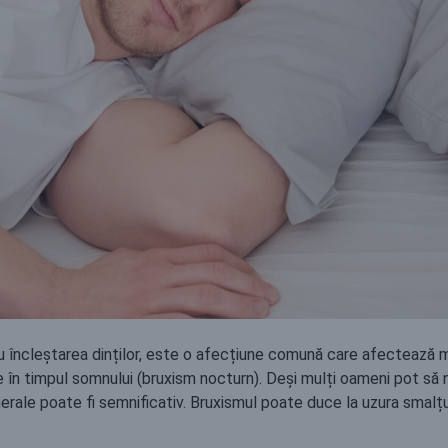
u încleștarea dinților, este o afecțiune comună care afectează 
 fie în timpul somnului (bruxism nocturn). Deși mulți oameni pot să
erale poate fi semnificativ. Bruxismul poate duce la uzura smalțulu