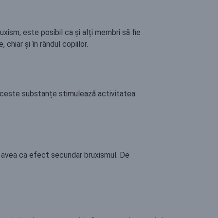
ism, este posibil ca și alți membri să fie
hiar și în rândul copiilor.
. Aceste substanțe stimulează activitatea
ot avea ca efect secundar bruxismul. De