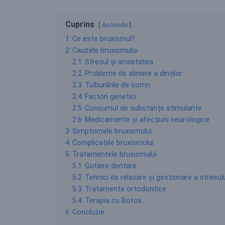
Cuprins
Ascunde
1
Ce este bruxismul?
2
Cauzele bruxismului
2.1
Stresul și anxietatea
2.2
Probleme de aliniere a dinților
2.3
Tulburările de somn
2.4
Factori genetici
2.5
Consumul de substanțe stimulante
2.6
Medicamente și afecțiuni neurologice
3
Simptomele bruxismului
4
Complicațiile bruxismului
5
Tratamentele bruxismului
5.1
Gutiere dentare
5.2
Tehnici de relaxare și gestionare a stresul
5.3
Tratamente ortodontice
5.4
Terapia cu Botox
6
Concluzie