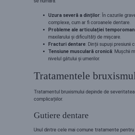
se numără:
Uzura severă a dinților
: În cazurile gra
complexe, cum ar fi coroanele dentare.
Probleme ale articulației temporoman
maxilarului și dificultăți de mișcare.
Fracturi dentare
: Dinții supuși presiunii
Tensiune musculară cronică
: Mușchii m
nivelul gâtului și umerilor.
Tratamentele bruxismu
Tratamentul bruxismului depinde de severitatea 
complicațiilor.
Gutiere dentare
Unul dintre cele mai comune tratamente pentru b