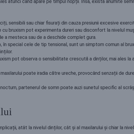
es atunci când apare pe timpul nopții. Însă, există anumite se
ociți, sensibili sau chiar fisurați din cauza presiunii excesive exerci
 cu bruxism pot experimenta dureri sau disconfort la nivelul mușc
de a mesteca sau de a deschide complet gura.
ap, în special cele de tip tensional, sunt un simptom comun al br
nților.
xism pot observa o sensibilitate crescută a dinților, mai ales la 
 maxilarului poate iradia către ureche, provocând senzații de dur
i nocturn, partenerul de somn poate auzi sunetul specific al scrâș
lui
cații, atât la nivelul dinților, cât și al maxilarului și chiar la ni