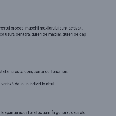
estui proces, mușchii maxilarului sunt activați,
ca uzură dentară, dureri de maxilar, dureri de cap
fectată nu este conștientă de fenomen.
riază de la un individ la altul.
a apariția acestei afecțiuni. În general, cauzele