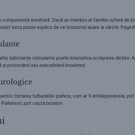
 componentă ereditară. Dacă un membru al familiei suferă de brux
st lucru poate explica de ce bruxismul apare la vârste fragede, c
ulante
u alte substanțe stimulante poate intensifica scrâșnirea dinților
ă și provocând sau exacerbând bruxismul.
urologice
entru tratarea tulburărilor psihice, cum ar fi antidepresivele, p
 Parkinson, pot cauza bruxism.
ui