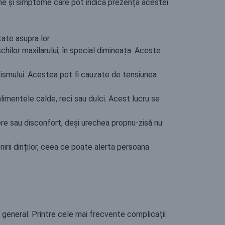
mne și simptome care pot indica prezența acestei
tate asupra lor.
hilor maxilarului, în special dimineața. Aceste
uxismului. Acestea pot fi cauzate de tensiunea
alimentele calde, reci sau dulci. Acest lucru se
ere sau disconfort, deși urechea propriu-zisă nu
nirii dinților, ceea ce poate alerta persoana
vel general. Printre cele mai frecvente complicații