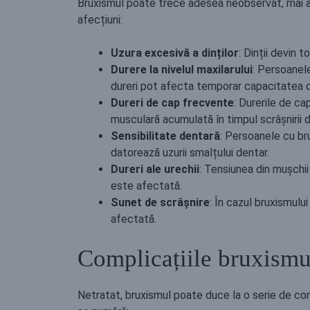
Bruxismul poate trece adesea neobservat, mai al
afecțiuni:
Uzura excesivă a dinților
: Dinții devin t
Durere la nivelul maxilarului
: Persoanele
dureri pot afecta temporar capacitatea 
Dureri de cap frecvente
: Durerile de c
musculară acumulată în timpul scrâșnirii di
Sensibilitate dentară
: Persoanele cu bru
datorează uzurii smalțului dentar.
Dureri ale urechii
: Tensiunea din mușchii
este afectată.
Sunet de scrâșnire
: În cazul bruxismulu
afectată.
Complicațiile bruxismu
Netratat, bruxismul poate duce la o serie de compli