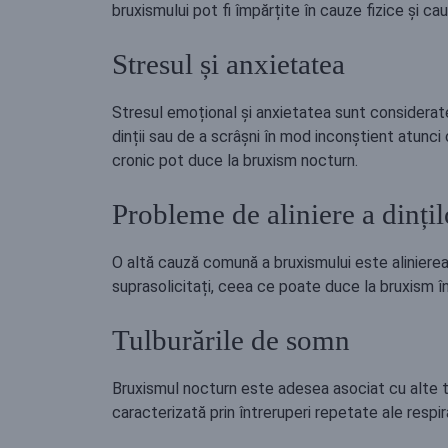
bruxismului pot fi împărțite în cauze fizice și ca
Stresul și anxietatea
Stresul emoțional și anxietatea sunt considerate 
dinții sau de a scrâșni în mod inconștient atunc
cronic pot duce la bruxism nocturn.
Probleme de aliniere a dințil
O altă cauză comună a bruxismului este alinierea i
suprasolicitați, ceea ce poate duce la bruxism în
Tulburările de somn
Bruxismul nocturn este adesea asociat cu alte 
caracterizată prin întreruperi repetate ale respi