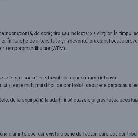
 inconștientă, de scrâșnire sau încleștare a dinților. În timpul ac
e ei. În funcție de intensitate și frecvență, bruxismul poate provo
țiilor temporomandibulare (ATM).
este adesea asociat cu stresul sau concentrarea intensă.
nului și este mult mai dificil de controlat, deoarece persoana a
 de la copii până la adulți, însă cauzele și gravitatea acestuia va
a clar înțelese, dar există o serie de factori care pot contribui l