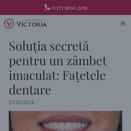
Skip
0371 900 209
to
content
ME
Soluția secretă
pentru un zâmbet
imaculat: Fațetele
dentare
27/02/2024