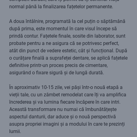
normal până la finalizarea fațetelor permanente.
A doua întâlnire, programată la cel puțin o săptămână
după prima, este momentul în care visul începe să
prindă contur. Fațetele finale, sosite din laborator, sunt
probate pentru a ne asigura că se potrivesc perfect,
atât din punct de vedere estetic, cât și funcțional. După
o curățare finală a suprafeței dentare, se aplică fațetele
definitive printr-un proces precis de cimentare,
asigurând o fixare sigură și de lungă durată.
În aproximativ 10-15 zile, vei păși într-o nouă etapă a
vieții tale, cu un zâmbet remodelat care îți va amplifica
încrederea și va lumina fiecare încăpere în care intri.
Această transformare nu numai că îmbunătățește
aspectul danturii, dar aduce și o nouă perspectivă
asupra propriei imagini și a modului în care te prezinți
lumii.