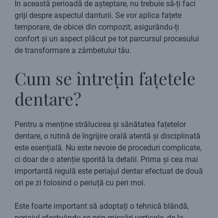
În această perioadă de așteptare, nu trebuie să-ți faci
griji despre aspectul danturii. Se vor aplica fațete
temporare, de obicei din compozit, asigurându-ți
confort și un aspect plăcut pe tot parcursul procesului
de transformare a zâmbetului tău.
Cum se întrețin fațetele
dentare?
Pentru a menține strălucirea și sănătatea fațetelor
dentare, o rutină de îngrijire orală atentă și disciplinată
este esențială. Nu este nevoie de proceduri complicate,
ci doar de o atenție sporită la detalii. Prima și cea mai
importantă regulă este periajul dentar efectuat de două
ori pe zi folosind o periuță cu peri moi.
Este foarte important să adoptați o tehnică blândă,
periajul efectuându-se prin mișcări verticale, de la