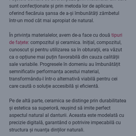
sunt confecționate și prin metoda lor de aplicare,
oferind fiecăruia șansa de a-și îmbunătăți zâmbetul
într-un mod cât mai apropiat de natural.
În privința materialelor, avem de-a face cu două
tipuri
de fațete
: compozitul și ceramica. Inițial, compozitul,
cunoscut și pentru utilizarea sa în obturații, era văzut
ca o opțiune mai puțin favorabilă din cauza calității
sale variabile. Progresele în domeniu au îmbunătățit
semnificativ performanța acestui material,
transformându-l într-o alternativă viabilă pentru cei
care caută o soluție accesibilă și eficientă.
Pe de altă parte, ceramica se distinge prin durabilitatea
și estetica sa superioră, reușind să imite perfect
aspectul natural al danturii. Aceasta este modelată cu
precizie digitală, garantând o potrivire impecabilă cu
structura și nuanța dinților naturali.