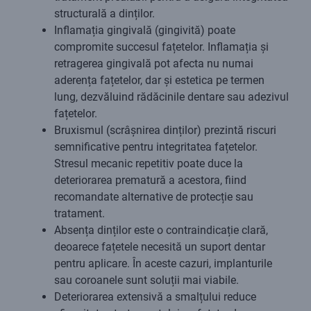
structurală a dinților.
Inflamația gingivală (gingivită) poate
compromite succesul fațetelor. Inflamația și
retragerea gingivală pot afecta nu numai
aderența fațetelor, dar și estetica pe termen
lung, dezvăluind rădăcinile dentare sau adezivul
fațetelor.
Bruxismul (scrâșnirea dinților) prezintă riscuri
semnificative pentru integritatea fațetelor.
Stresul mecanic repetitiv poate duce la
deteriorarea prematură a acestora, fiind
recomandate alternative de protecție sau
tratament.
Absența dinților este o contraindicație clară,
deoarece fațetele necesită un suport dentar
pentru aplicare. În aceste cazuri, implanturile
sau coroanele sunt soluții mai viabile.
Deteriorarea extensivă a smalțului reduce