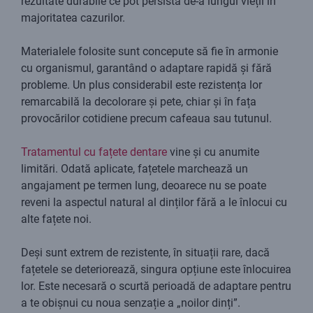
rezultate durabile ce pot persista de-a lungul vieții în
majoritatea cazurilor.
Materialele folosite sunt concepute să fie în armonie
cu organismul, garantând o adaptare rapidă și fără
probleme. Un plus considerabil este rezistența lor
remarcabilă la decolorare și pete, chiar și în fața
provocărilor cotidiene precum cafeaua sau tutunul.
Tratamentul cu fațete dentare
vine și cu anumite
limitări. Odată aplicate, fațetele marchează un
angajament pe termen lung, deoarece nu se poate
reveni la aspectul natural al dinților fără a le înlocui cu
alte fațete noi.
Deși sunt extrem de rezistente, în situații rare, dacă
fațetele se deteriorează, singura opțiune este înlocuirea
lor. Este necesară o scurtă perioadă de adaptare pentru
a te obișnui cu noua senzație a „noilor dinți”.