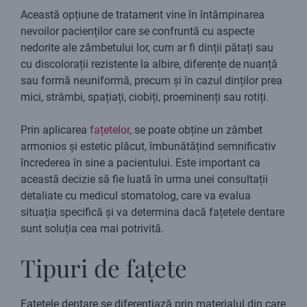
Această opțiune de tratament vine în întâmpinarea
nevoilor pacienților care se confruntă cu aspecte
nedorite ale zâmbetului lor, cum ar fi dinții pătați sau
cu discolorații rezistente la albire, diferențe de nuanță
sau formă neuniformă, precum și în cazul dinților prea
mici, strâmbi, spațiați, ciobiți, proeminenți sau rotiți.
Prin aplicarea
fațetelor
, se poate obține un zâmbet
armonios și estetic plăcut, îmbunătățind semnificativ
încrederea în sine a pacientului. Este important ca
această decizie să fie luată în urma unei consultații
detaliate cu medicul stomatolog, care va evalua
situația specifică și va determina dacă fațetele dentare
sunt soluția cea mai potrivită.
Tipuri de fațete
Fațetele dentare se diferențiază prin materialul din care