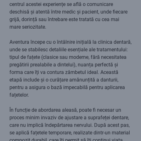
centrul acestei experiențe se află o comunicare
deschisă și atentă între medic și pacient, unde fiecare
grijă, dorință sau întrebare este tratată cu cea mai
mare seriozitate.
Aventura începe cu o întâlnire inițială la clinica dentară,
unde se stabilesc detaliile esențiale ale tratamentului:
tipul de fațete (clasice sau moderne, fără necesitatea
pregătirii prealabile a dintelui), nuanța perfectă și
forma care îți va contura zâmbetul ideal. Această
etapă include și o curățare amănunțită a danturii,
pentru a asigura o bază impecabilă pentru aplicarea
fațetelor.
În funcție de abordarea aleasă, poate fi necesar un
proces minim invaziv de ajustare a suprafeței dentare,
care nu implică îndepărtarea nervului. După acest pas,
se aplică fațetele temporare, realizate dintr-un material
compozit durabil, care îți permit să îți continui viața