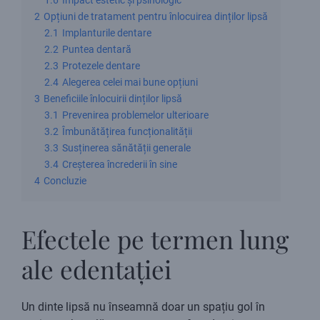
1.6
Impact estetic și psihologic
2
Opțiuni de tratament pentru înlocuirea dinților lipsă
2.1
Implanturile dentare
2.2
Puntea dentară
2.3
Protezele dentare
2.4
Alegerea celei mai bune opțiuni
3
Beneficiile înlocuirii dinților lipsă
3.1
Prevenirea problemelor ulterioare
3.2
Îmbunătățirea funcționalității
3.3
Susținerea sănătății generale
3.4
Creșterea încrederii în sine
4
Concluzie
Efectele pe termen lung
ale edentației
Un dinte lipsă nu înseamnă doar un spațiu gol în