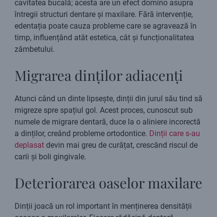
cavitatea bucală; acesta are un efect domino asupra
întregii structuri dentare și maxilare. Fără intervenție,
edentația poate cauza probleme care se agravează în
timp, influențând atât estetica, cât și funcționalitatea
zâmbetului.
Migrarea dinților adiacenți
Atunci când un dinte lipsește, dinții din jurul său tind să
migreze spre spațiul gol. Acest proces, cunoscut sub
numele de migrare dentară, duce la o aliniere incorectă
a dinților, creând probleme ortodontice.
Dinții care s-au
deplasat
devin mai greu de curățat, crescând riscul de
carii și boli gingivale.
Deteriorarea oaselor maxilare
Dinții joacă un rol important în menținerea densității