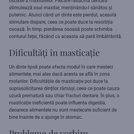
osoase a maxilarelor. Fiecare rădăcină dentară
stimulează osul maxilar, menținându-l sănătos și
puternic. Atunci când un dinte este pierdut, această
stimulare dispare, ceea ce poate duce la resorbția
osoasă. În timp, pierderea osoasă poate schimba
conturul feței, făcând ca aceasta să pară îmbătrânită.
Dificultăți în masticație
Un dinte lipsă poate afecta modul în care mesteci
alimentele, mai ales dacă acesta se află în zona
molarilor. Dificultățile de masticație pot duce la
suprasolicitarea dinților rămași, ceea ce poate cauza
uzură prematură sau chiar fracturi dentare. În plus, o
masticație ineficientă poate influența digestia,
deoarece alimentele nu sunt mestecate suficient de
bine înainte de a ajunge în stomac.
Probleme de vorbire