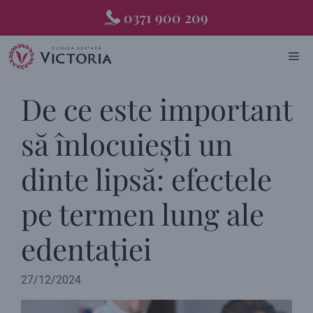
Skip
0371 900 209
to
content
ME
De ce este important
să înlocuiești un
dinte lipsă: efectele
pe termen lung ale
edentației
27/12/2024