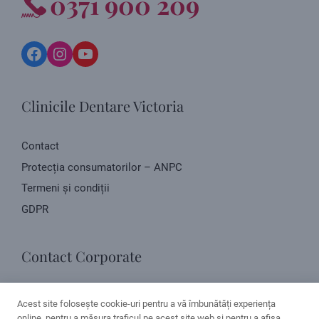
0371 900 209
Facebook
Instagram
YouTube
Clinicile Dentare Victoria
Contact
Protecția consumatorilor – ANPC
Termeni și condiții
GDPR
Contact Corporate
Str. Negru Vodă, nr. 4, Pitești, Argeș
Acest site folosește cookie-uri pentru a vă îmbunătăți experiența
online, pentru a măsura traficul pe acest site web și pentru a afișa