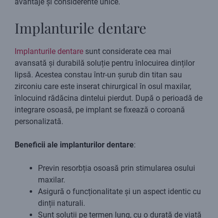
avantaje și considerente unice.
Implanturile dentare
Implanturile dentare
sunt considerate cea mai
avansată și durabilă soluție pentru înlocuirea dinților
lipsă. Acestea constau într-un șurub din titan sau
zirconiu care este inserat chirurgical în osul maxilar,
înlocuind rădăcina dintelui pierdut. După o perioadă de
integrare osoasă, pe implant se fixează o coroană
personalizată.
Beneficii ale implanturilor dentare
:
Previn resorbția osoasă prin stimularea osului
maxilar.
Asigură o funcționalitate și un aspect identic cu
dinții naturali.
Sunt soluții pe termen lung, cu o durată de viață