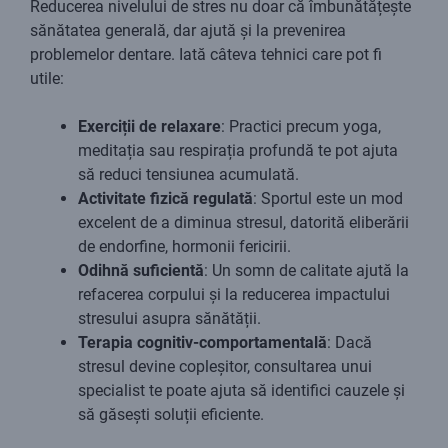
Reducerea nivelului de stres nu doar că îmbunătățește
sănătatea generală, dar ajută și la prevenirea
problemelor dentare. Iată câteva tehnici care pot fi
utile:
Exerciții de relaxare
: Practici precum yoga,
meditația sau respirația profundă te pot ajuta
să reduci tensiunea acumulată.
Activitate fizică regulată
: Sportul este un mod
excelent de a diminua stresul, datorită eliberării
de endorfine, hormonii fericirii.
Odihnă suficientă
: Un somn de calitate ajută la
refacerea corpului și la reducerea impactului
stresului asupra sănătății.
Terapia cognitiv-comportamentală
: Dacă
stresul devine copleșitor, consultarea unui
specialist te poate ajuta să identifici cauzele și
să găsești soluții eficiente.