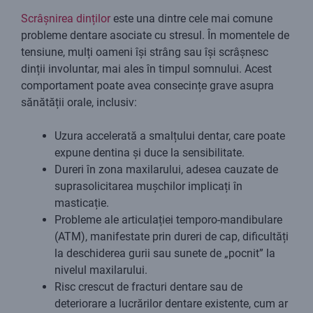
Scrâșnirea dinților
este una dintre cele mai comune
probleme dentare asociate cu stresul. În momentele de
tensiune, mulți oameni își strâng sau își scrâșnesc
dinții involuntar, mai ales în timpul somnului. Acest
comportament poate avea consecințe grave asupra
sănătății orale, inclusiv:
Uzura accelerată a smalțului dentar, care poate
expune dentina și duce la sensibilitate.
Dureri în zona maxilarului, adesea cauzate de
suprasolicitarea mușchilor implicați în
masticație.
Probleme ale articulației temporo-mandibulare
(ATM), manifestate prin dureri de cap, dificultăți
la deschiderea gurii sau sunete de „pocnit” la
nivelul maxilarului.
Risc crescut de fracturi dentare sau de
deteriorare a lucrărilor dentare existente, cum ar