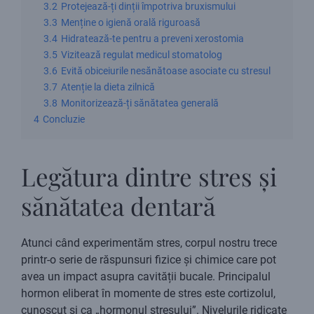
3.2
Protejează-ți dinții împotriva bruxismului
3.3
Menține o igienă orală riguroasă
3.4
Hidratează-te pentru a preveni xerostomia
3.5
Vizitează regulat medicul stomatolog
3.6
Evită obiceiurile nesănătoase asociate cu stresul
3.7
Atenție la dieta zilnică
3.8
Monitorizează-ți sănătatea generală
4
Concluzie
Legătura dintre stres și
sănătatea dentară
Atunci când experimentăm stres, corpul nostru trece
printr-o serie de răspunsuri fizice și chimice care pot
avea un impact asupra cavității bucale. Principalul
hormon eliberat în momente de stres este cortizolul,
cunoscut și ca „hormonul stresului”. Nivelurile ridicate