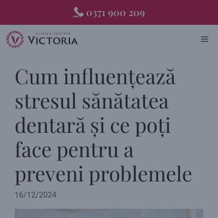
Skip
0371 900 209
to
content
ME
Cum influențează
stresul sănătatea
dentară și ce poți
face pentru a
preveni problemele
16/12/2024