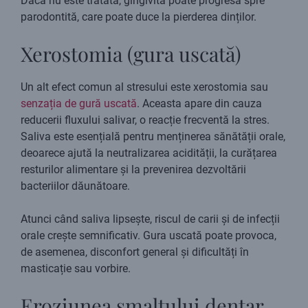
Dacă nu este tratată, gingivita poate progresa spre
parodontită, care poate duce la pierderea dinților.
Xerostomia (gura uscată)
Un alt efect comun al stresului este xerostomia sau
senzația de gură uscată
. Aceasta apare din cauza
reducerii fluxului salivar, o reacție frecventă la stres.
Saliva este esențială pentru menținerea sănătății orale,
deoarece ajută la neutralizarea acidității, la curățarea
resturilor alimentare și la prevenirea dezvoltării
bacteriilor dăunătoare.
Atunci când saliva lipsește, riscul de carii și de infecții
orale crește semnificativ. Gura uscată poate provoca,
de asemenea, disconfort general și dificultăți în
masticație sau vorbire.
Eroziunea smalțului dentar