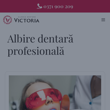
Skip
0371 900 209
to
content
ME
Albire dentară
profesională