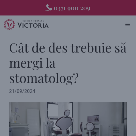
Skip
0371 900 209
to
content
ME
Cât de des trebuie să
mergi la
stomatolog?
21/09/2024