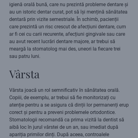
igienă orală bună, care nu prezintă probleme dentare și
au un istoric dentar curat, pot să își mențină sănătatea
dentară prin vizite semestriale. În schimb, pacienții
care prezintă un risc crescut de afecțiuni dentare, cum
ar fi cei cu carii recurente, afecțiuni gingivale sau care
au avut recent lucrări dentare majore, ar trebui să
meargă la stomatolog mai des, uneori la fiecare trei
sau patru luni.
Vârsta
Vârsta joacă un rol semnificativ în sănătatea orală.
Copiii, de exemplu, ar trebui să fie monitorizați cu
atenție pentru a se asigura că dinții lor permanenți erup
corect și pentru a preveni problemele ortodontice.
Stomatologii recomandă ca prima vizită la dentist să
aibă loc în jurul vârstei de un an, sau imediat după
apariția primilor dinți. După aceea, controalele