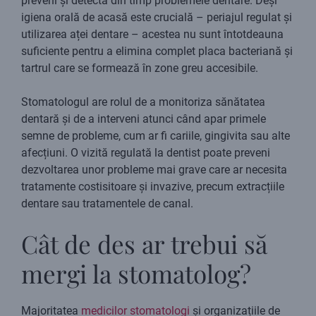
preveni și detecta din timp problemele dentare. Deși
igiena orală de acasă este crucială – periajul regulat și
utilizarea aței dentare – acestea nu sunt întotdeauna
suficiente pentru a elimina complet placa bacteriană și
tartrul care se formează în zone greu accesibile.
Stomatologul are rolul de a monitoriza sănătatea
dentară și de a interveni atunci când apar primele
semne de probleme, cum ar fi cariile, gingivita sau alte
afecțiuni. O vizită regulată la dentist poate preveni
dezvoltarea unor probleme mai grave care ar necesita
tratamente costisitoare și invazive, precum extracțiile
dentare sau tratamentele de canal.
Cât de des ar trebui să
mergi la stomatolog?
Majoritatea
medicilor stomatologi
și organizațiile de