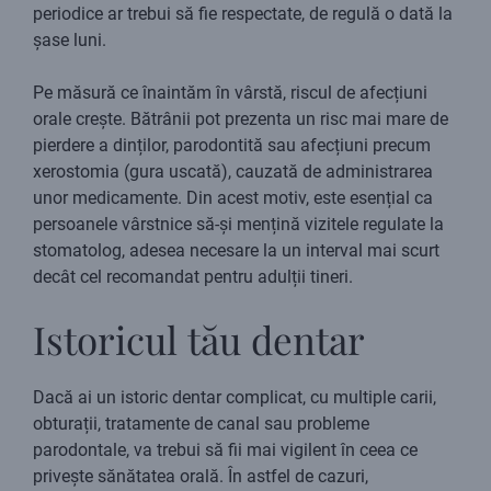
periodice ar trebui să fie respectate, de regulă o dată la
șase luni.
Pe măsură ce înaintăm în vârstă, riscul de afecțiuni
orale crește. Bătrânii pot prezenta un risc mai mare de
pierdere a dinților, parodontită sau afecțiuni precum
xerostomia (gura uscată), cauzată de administrarea
unor medicamente. Din acest motiv, este esențial ca
persoanele vârstnice să-și mențină vizitele regulate la
stomatolog, adesea necesare la un interval mai scurt
decât cel recomandat pentru adulții tineri.
Istoricul tău dentar
Dacă ai un istoric dentar complicat, cu multiple carii,
obturații, tratamente de canal sau probleme
parodontale, va trebui să fii mai vigilent în ceea ce
privește sănătatea orală. În astfel de cazuri,