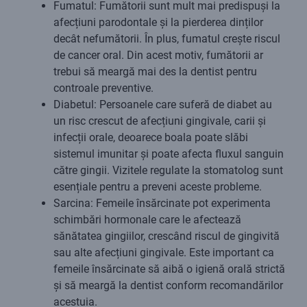
Fumatul: Fumătorii sunt mult mai predispuși la
afecțiuni parodontale și la pierderea dinților
decât nefumătorii. În plus, fumatul crește riscul
de cancer oral. Din acest motiv, fumătorii ar
trebui să meargă mai des la dentist pentru
controale preventive.
Diabetul: Persoanele care suferă de diabet au
un risc crescut de afecțiuni gingivale, carii și
infecții orale, deoarece boala poate slăbi
sistemul imunitar și poate afecta fluxul sanguin
către gingii. Vizitele regulate la stomatolog sunt
esențiale pentru a preveni aceste probleme.
Sarcina: Femeile însărcinate pot experimenta
schimbări hormonale care le afectează
sănătatea gingiilor, crescând riscul de gingivită
sau alte afecțiuni gingivale. Este important ca
femeile însărcinate să aibă o igienă orală strictă
și să meargă la dentist conform recomandărilor
acestuia.