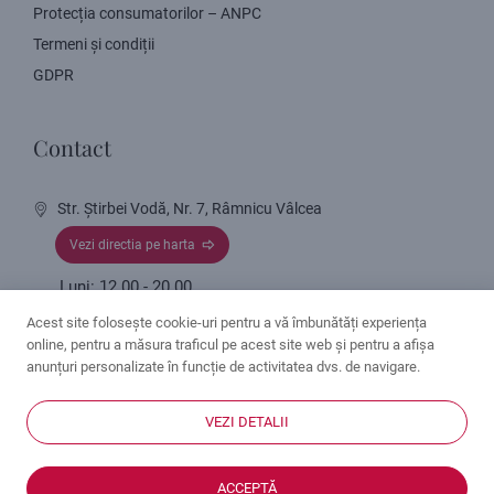
Protecția consumatorilor – ANPC
Termeni și condiții
GDPR
Contact
Str. Știrbei Vodă, Nr. 7, Râmnicu Vâlcea
Vezi directia pe harta
Luni: 12.00 - 20.00
Marți - Joi: 8.00 - 20.00
Acest site folosește cookie-uri pentru a vă îmbunătăți experiența
Vineri: 8:00 - 16.00
online, pentru a măsura traficul pe acest site web și pentru a afișa
0350 419 555
anunțuri personalizate în funcție de activitatea dvs. de navigare.
rmvalcea@clinicavictoria.ro
VEZI DETALII
© 2026 - Clinica Dentară Victoria Râmnicu Vâlcea. Toate
ACCEPTĂ