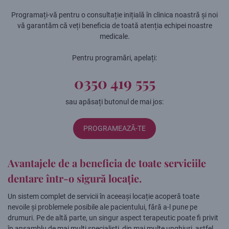
Programați-vă pentru o consultație inițială în clinica noastră și noi
vă garantăm că veți beneficia de toată atenția echipei noastre
medicale.
Pentru programări, apelați:
0350 419 555
sau apăsați butonul de mai jos:
PROGRAMEAZĂ-TE
Avantajele de a beneficia de toate serviciile
dentare într-o sigură locație.
Un sistem complet de servicii în aceeași locație acoperă toate
nevoile și problemele posibile ale pacientului, fără a-l pune pe
drumuri. Pe de altă parte, un singur aspect terapeutic poate fi privit
în ansamblu de mai mulți specialiști, din mai multe unghiuri, astfel