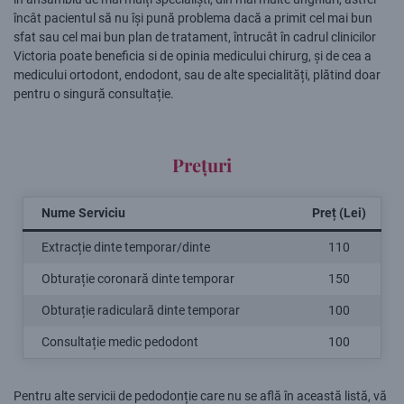
încât pacientul să nu își pună problema dacă a primit cel mai bun
sfat sau cel mai bun plan de tratament, întrucât în cadrul clinicilor
Victoria poate beneficia si de opinia medicului chirurg, și de cea a
medicului ortodont, endodont, sau de alte specialități, plătind doar
pentru o singură consultație.
Prețuri
Nume Serviciu
Pre
ț
(Lei)
Extracție dinte temporar/dinte
110
Obturație coronară dinte temporar
150
Obturație radiculară dinte temporar
100
Consultație medic pedodont
100
Pentru alte servicii de pedodonție care nu se află în această listă, vă