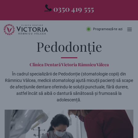
Skip
0350 419 555
to
content
ME
Programează-te azi
Pedodonție
Clinica Dentară Victoria Râmnicu Vâlcea
În cadrul specializării de Pedodonție (stomatologie copii) din
Râmnicu Vâlcea, medicii stomatologi ajută micuții pacienți să scape
de afecțiunile dentare oferindu-le soluții punctuale, fără durere,
astfel încât să aibă o dantură sănătoasă și frumoasă la
adolescență.