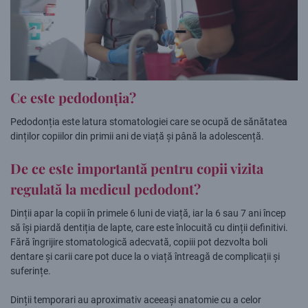
Ce este pedodonția?
Pedodonția este latura stomatologiei care se ocupă de sănătatea
dinților copiilor din primii ani de viață și până la adolescență.
De ce este importantă pentru copii vizita
regulată la medicul pedodont?
Dinții apar la copii în primele 6 luni de viață, iar la 6 sau 7 ani încep
să își piardă dentiția de lapte, care este înlocuită cu dinții definitivi.
Fără îngrijire stomatologică adecvată, copiii pot dezvolta boli
dentare și carii care pot duce la o viață întreagă de complicații și
suferințe.
Dinții temporari au aproximativ aceeași anatomie cu a celor